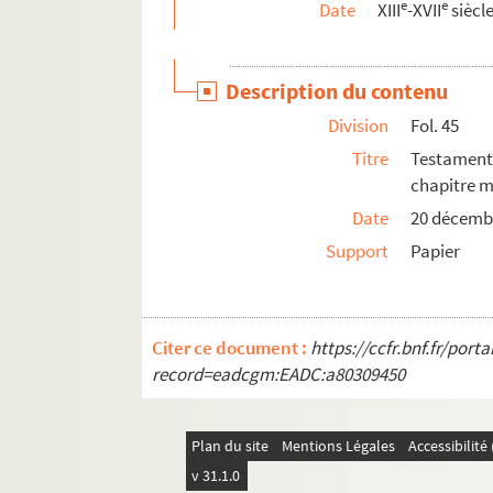
e
e
Date
XIII
-XVII
siècl
Description du contenu
Division
Fol. 45
Titre
Testament 
chapitre m
Date
20 décemb
Support
Papier
Citer ce document :
https://ccfr.bnf.fr/por
record=eadcgm:EADC:a80309450
Plan du site
Mentions Légales
Accessibilit
v 31.1.0