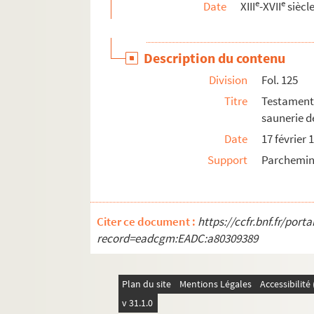
e
e
Date
XIII
-XVII
siècl
Description du contenu
Division
Fol. 125
Titre
Testament 
saunerie d
Date
17 février 
Support
Parchemi
Citer ce document :
https://ccfr.bnf.fr/por
record=eadcgm:EADC:a80309389
Plan du site
Mentions Légales
Accessibilit
v 31.1.0