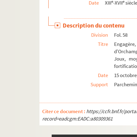
e
e
Date
XIII
-XVII
siècl
Fol. 125. Testament de Jean Guillemin, dit d
Fol. 140. Codicille de Jean Brenot, seigneu
Description du contenu
Fol. 141. Testament de Catherine de Couthe
Division
Fol. 58
Fol. 142. Institution de lieutenant général
Titre
Engagère
Ms 1210. Recueil Boisot. Pièces diverses « C. D.
d'Orchamps
Ms 1211. Recueils Boisot. Pièces diverses, « H. 
Joux, mo
Ms 1212. Recueils Boisot. Pièces diverses, « O.
fortificati
Date
15 octobre
Ms 1213. Recueils Boisot. Pièces diverses, « S. 
Support
Parchemi
Ms 1214. Recueils Boisot. Pièces diverses, s
Ms 1215. Recueils Boisot. Notes généalogiques
Ms 1216. Recueils Boisot. Pièces généalogique
Citer ce document :
https://ccfr.bnf.fr/por
Ms 1217 à 1249. Histoire, épigraphie, numis
record=eadcgm:EADC:a80309361
Ms 1250 à 1285. Histoire du livre
Ms 1286 à 1296. Histoire, littérature