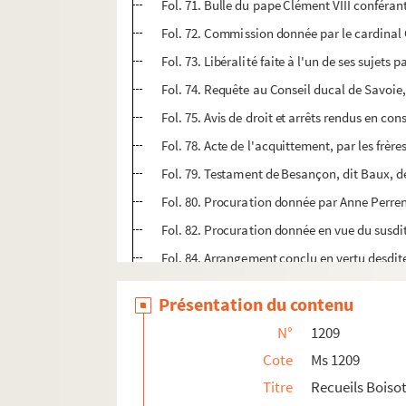
Fol. 71. Bulle du pape Clément VIII conféra
Fol. 72. Commission donnée par le cardinal
Fol. 73. Libéralité faite à l'un de ses sujet
Fol. 74. Requête au Conseil ducal de Savoie,
Fol. 75. Avis de droit et arrêts rendus en co
Fol. 78. Acte de l'acquittement, par les frè
Fol. 79. Testament de Besançon, dit Baux, d
Fol. 80. Procuration donnée par Anne Perreno
Fol. 82. Procuration donnée en vue du susdit
Fol. 84. Arrangement conclu en vertu desdit
Fol. 114. Contrat du mariage de François-Lo
Présentation du contenu
Fol. 118. Testament d'Isabelle, fille de Nar
N°
1209
Fol. 119. Testament de Jean Bonvalot, cito
Cote
Ms 1209
Fol. 120. Patente de tabellion général au c
Titre
Recueils Boisot
Fol. 121. Testament de Jacquette de Bourb