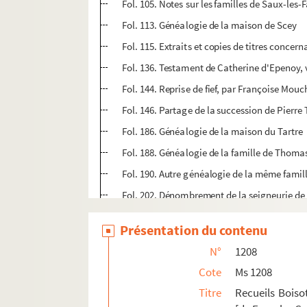
Fol. 105. Notes sur les familles de Saux-les
Fol. 113. Généalogie de la maison de Scey
Fol. 115. Extraits et copies de titres concer
Fol. 136. Testament de Catherine d'Epenoy,
Fol. 144. Reprise de fief, par Françoise Mouc
Fol. 146. Partage de la succession de Pierr
Fol. 186. Généalogie de la maison du Tartre
Fol. 188. Généalogie de la famille de Thoma
Fol. 190. Autre généalogie de la même famill
Fol. 202. Dénombrement de la seigneurie de Va
Fol. 213. Reprise de fief faite par Claude Da
Présentation du contenu
Fol. 214. Généalogie de la maison de Toulo
N°
1208
Fol. 215. Généalogie de la maison de la Tou
Cote
Ms 1208
Fol. 219. Généalogie de la maison de Wattev
Titre
Recueils Boiso
Fol. 221. Arbre généalogique de la maison 