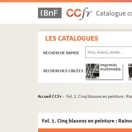
Catalogue co
LES CATALOGUES
RECHERCHE RAPIDE
Imprimés
multimédia
RECHERCHES CIBLÉES
Accueil CCFr
Fol. 1. Cinq blasons en peinture : 
>
Ms 1190. « Recherches curieuses tiréez des a
Ms 1191. Anoblissements en Franche-Comté
Ms 1192. « Abrégé alphabétique du Nobiliaire du
Ms 1193. « Nobiliaire de Franche-Comté : répe