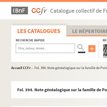
Fol. 162. Notes généalogiques sur la famille de Montrivel
Catalogue collectif de F
Fol. 165. Lettre écrite à Guillaume Monchet, seigneur d'Av
Fol. 167. Notes généalogiques sur la famille Mouchet, d
Fol. 171. Note sur la famille de Mugnans
LES CATALOGUES
LE RÉPERTOIR
Fol. 172. Arbre et notes généalogiques sur la maison de
RECHERCHE RAPIDE
RE
Fol. 182. Notes sur les familles de Noidans, de Nance et 
Fol. 183. « Les trente-deux lignes paternelles [et maternell
Fol. 184. « Descente de la maison d'Oizelet »
e
Fol. 187. Généalogie d' « Ermenfroy-François 3
du nom, ba
Accueil CCFr
Fol. 394. Note généalogique sur la famille de Poi
>
Fol. 188. « Arbre et descente de la maison d'Oyselet »
Fol. 189. Notes généalogiques sur la maison d' « Oiseler »
Fol. 195. « Généalogie d'Oiseler, par titres »
Fol. 394. Note généalogique sur la famille de Po
Fol. 196. « Extrait des titres de la maison d'Oiselet, estants
Fol. 297. Notes sur les maisons d'Orsans et de Peloux