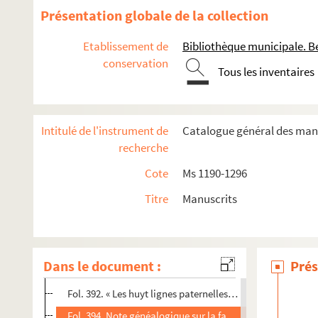
Fol. 299. Testament de Marguerite Perrenot de Granvelle
Présentation globale de la collection
Fol. 307. Appointement de la justice de Gray en un procè
Etablissement de
Bibliothèque municipale. B
Fol. 309. Testament collectif de Nicolas Perrenot de Granv
conservation
Tous les inventaires
Fol. 317. Testament de Nicole Bonvalot, dame de Granvelle,
Fol. 323. Notes généalogiques sur la maison Perrenot de 
Fol. 325. Traité concernant la chapelle sépulcrale, conti
Intitulé de l'instrument de
Catalogue général des manu
Fol. 329. « Les huitz quartiers de M. le cardinal de Grandvel
recherche
Fol. 330. Notice sur la descendance de Nicolas Perrenot d
Cote
Ms 1190-1296
Fol. 332. Testament de Jean de Pierrefontaine, écuyer ; Be
Titre
Manuscrits
Fol. 385. Note généalogique concernant les familles de Pi
Fol. 386. « Généalogie de la maison des sieurs Pillot-Chenec
Fol. 387. Notes généalogiques sur les familles de Plaine e
Dans le document :
Prés
Fol. 390. « Extraitz sur titres des dames de La Roche », de
Fol. 392. « Les huyt lignes paternelles de Phileberte de Pl
Fol. 394. Note généalogique sur la famille de Poinctes