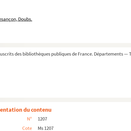
, dame de Vennes, veuve de Ferdinand de Lannoy ; Besanç...
s intenté à la commune d'Apremont par Frédéric Perreno...
esançon, Doubs.
elle, garde des sceaux de Charles-Quint, et de Nicol...
 écrit en entier de la main de l'évêque d'Arras, Ant...
Granvelle
guë à l'église des Carmes de Besançon, que Nicolas Pe...
scrits des bibliothèques publiques de France. Départements — T
le et de MM. ses frères, tirées (
sic
) d'un origin...
e Granvelle et de Nicole Bonvalot
sançon, 28 janvier 1558 (n. st.), accompagné de dive...
errefontaine et Prévost
ey », suivie (fol. 388) d'une note « ex titulis do...
t de La Palud
entation du contenu
 la maison de Plaine
N°
1207
eynne » : arbre généalogique, avec blasons à la plu...
Cote
Ms 1207