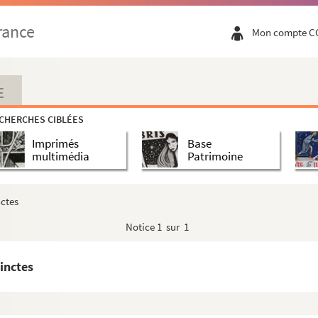
rance
Mon compte C
illey, par Charles de Neufchâtel, archevêque de Besa...
e Besançon, par Thomas Varin d'Audeux
E
 Neufchâtel-Comté
CHERCHES CIBLÉES
de Nans
Imprimés
Base
es] de fut monsieur le baron d'Oiseler » : arbre g...
multimédia
Patrimoine
ron d'Oiseler, mort sans avoir esté marié, l'an 1652...
nctes
Notice
1 sur 1
inctes
 au palais de Grandvelle, 1641 », suivi (fol. 22...