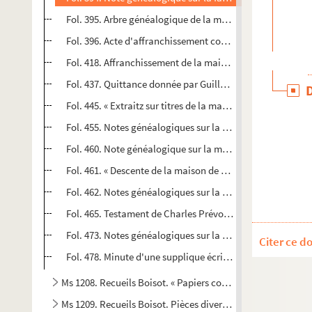
Fol. 395. Arbre généalogique de la maison de Poictiers
Fol. 396. Acte d'affranchissement concédé par Louis de Po
Fol. 418. Affranchissement de la mainmorte concédé à une
Fol. 437. Quittance donnée par Guillaume de Poictiers e
Fol. 445. « Extraitz sur titres de la maison de Pouligny »
Fol. 455. Notes généalogiques sur la maison de Poligny
Fol. 460. Note généalogique sur la maison de Pontailler
Fol. 461. « Descente de la maison de Pra »
Fol. 462. Notes généalogiques sur la maison de Precipian
Fol. 465. Testament de Charles Prévost, écuyer ; Besanço
Fol. 473. Notes généalogiques sur la famille Prévost, de
Citer ce d
Fol. 478. Minute d'une supplique écrite par Jacques Cham
Ms 1208. Recueils Boisot. « Papiers concernant plusieurs m
Ms 1209. Recueils Boisot. Pièces diverses « A-B »