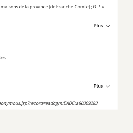
 maisons de la province [de Franche-Comté] ; G-P. »
Plus
tes
Plus
ct_anonymous.jsp?record=eadcgm:EADC:a80309283