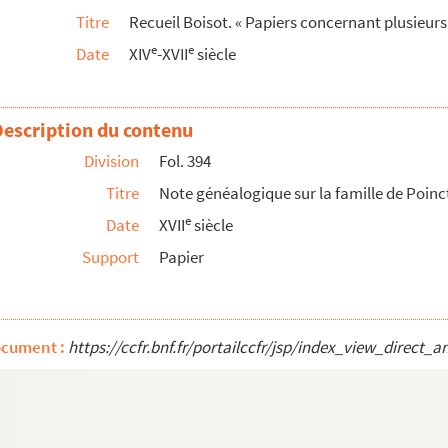
Titre
Recueil Boisot. « Papiers concernant plusieurs
e
e
Date
XIV
-XVII
siècle
ictiers et Marguerite du Vergier, sa femme, à une pro...
 famille de Saint-Pierre-sous-Vadans par Philippe de P...
t par Amorale-Sabine de Rye, sa femme, d'une somme de 2...
Description du contenu
Division
Fol. 394
Titre
Note généalogique sur la famille de Poinc
e
Date
XVII
siècle
Support
Papier
o
n, 29 mars 1540
 Besançon
ocument :
https://ccfr.bnf.fr/portailccfr/jsp/index_view_dire
brier, de Besançon, et Guillaume de Vandenesse, évêque...
aisons de la province [de Franche-Comté] ; Q-V. »