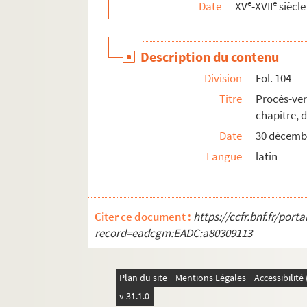
e
e
Date
XV
-XVII
siècle
Ms 1286 à 1296. Histoire, littérature
Description du contenu
Division
Fol. 104
Titre
Procès-ve
chapitre, 
Date
30 décemb
Langue
latin
Citer ce document :
https://ccfr.bnf.fr/por
record=eadcgm:EADC:a80309113
Plan du site
Mentions Légales
Accessibilit
v 31.1.0