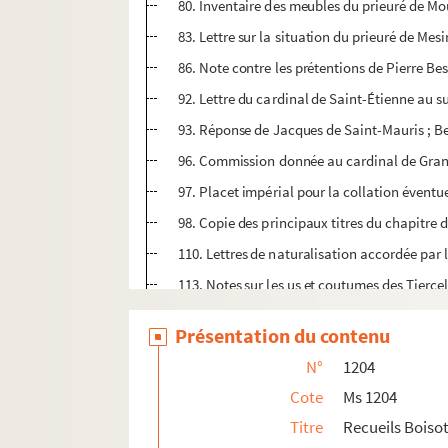
80. Inventaire des meubles du prieuré de Mo
83. Lettre sur la situation du prieuré de Mesi
86. Note contre les prétentions de Pierre Bes
92. Lettre du cardinal de Saint-Étienne au su
93. Réponse de Jacques de Saint-Mauris ; 
96. Commission donnée au cardinal de Granv
97. Placet impérial pour la collation éventue
98. Copie des principaux titres du chapitre 
110. Lettres de naturalisation accordée par 
113. Notes sur les us et coutumes des Tiercel
117. Commission royale au parlement de Fran
Présentation du contenu
118. Lettre écrite en conséquence à Jacques 
N°
1204
119. Procès-verbaux d'enquêtes faites d'auto
Cote
Ms 1204
186. État de la répartition annuelle des re
Titre
Recueils Boisot.
196. Placet impérial pour la prise de posses