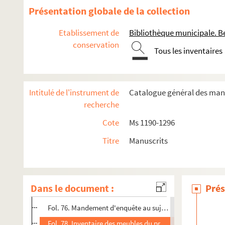
Fol. 24. Bulle et placet concernant la mission remplie au
Présentation globale de la collection
Fol. 39. Provision, par le cardinal d'Imola, du prieuré de
Etablissement de
Bibliothèque municipale. B
Fol. 40. Placet impérial sur cette provision ; Bruxelles, 6
conservation
Tous les inventaires
Fol. 42. Consultation pour Jacques de Saint-Mauris, abbé de
Fol. 52. Pain d'abbaye sur Goailles, accordé à un vieux s
Fol. 53. Opposition de Jacques de Saint-Mauris à l'introdu
Intitulé de l'instrument de
Catalogue général des manu
Fol. 58. Placet d'un individu se disant pourvu d'un pain d'
recherche
Fol. 63. Consentement donné par Jean de Jouffroy, abbé de
Cote
Ms 1190-1296
Fol. 65. « Consentement de l'empereur Charles-Quint pour
Titre
Manuscrits
Fol. 67. Consentement pour le même objet, donné par le ca
Fol. 69. Institution de prieur de Chaux-lez-Clerval, donnée
Fol. 72. Placet d'acquiescement du gouvernement de Bruxe
Dans le document :
Prés
Fol. 74. Placet d'acquiescement de Charles-Quint à la pris
Fol. 76. Mandement d'enquête au sujet d'une succession d
Fol. 78. Inventaire des meubles du prieuré de Saint-Ulric