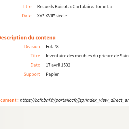
Titre
Recueils Boisot. « Cartulaire. Tome I. »
aute-Pierre
e
e
Date
XV
-XVII
siècle
rrette, dont Charles Bonvalot était titulaire
 le prieuré de Saint-Vincent d'Ilay (Jura)
 collation du prieuré d'Arbois à Jean de Montfort ...
Description du contenu
 17 septembre 1584
Division
Fol. 78
au chanoine Humbert de la Tour-Saint-Quentin, de Besan...
Titre
Inventaire des meubles du prieuré de Sain
bénéfice ecclésiastique à Étienne Perrenelle, de C...
Date
17 avril 1532
-Dame de Dole
Support
Papier
i de France Henri II au chanoine Pierre Cochon, de Polig...
alins
é, pour l'inspection des établissements religieux de c...
ocument :
https://ccfr.bnf.fr/portailccfr/jsp/index_view_dire
-Mauris, titulaire du prieuré de Saint-Renobert
rlement, sur l'état des abbayes de la Charité, de T...
l'abbaye d'Acey, par l'abbé commendataire François de...