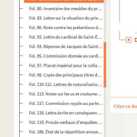
Fol. 80. Inventaire des meubles du prieuré de Mouthier-H
Fol. 83. Lettre sur la situation du prieuré de Mesirey-en-Fe
Fol. 86. Note contre les prétentions de Pierre Besançon sur
Fol. 92. Lettre du cardinal de Saint-Étienne au sujet de la
Fol. 93. Réponse de Jacques de Saint-Mauris ; Besançon,
Fol. 95. Commission donnée au cardinal de Granvelle et 
Fol. 97. Placet impérial pour la collation éventuelle d'un 
Fol. 98. Copie des principaux titres du chapitre de Notre
Fol. 110-112. Lettres de naturalisation accordée par le ro
Fol. 113. Notes sur les us et coutumes des Tiercelines de S
Fol. 117. Commission royale au parlement de Franche-Comt
Citer ce d
Fol. 118. Lettre écrite en conséquence à Jacques de Saint
Fol. 119. Procès-verbaux d'enquêtes faites d'autorité du Pa
Fol. 186. État de la répartition annuelle des revenus de 