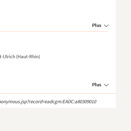
Plus
t-Ulrich (Haut-Rhin)
Plus
ct_anonymous.jsp?record=eadcgm:EADC:a80309010