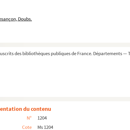
près de Charles-Quint par le cardinal d'Imola, comme...
 Bellefontaine, en faveur de Jacques de Saint-Mauri...
esançon, Doubs.
 octobre 1553 ; original sur parchemin
 Goailles, au sujet de ses différends avec les rel...
oldat par le gouvernement de Bruxelles
ction à Goailles d'un second titulaire du pain d'ab...
scrits des bibliothèques publiques de France. Départements — T
abbaye sur Goailles, et répliques de l'abbé Charle...
 Luxeuil, à une permutation relative au prieuré de S...
te
 la coadjutorerie du prieuré de Mouthier-H
-Pierre o...
rdinal de Lorraine, abbé de Cluny ; Fontainebleau, 1...
 à François Bonvalot par le vicaire général de l'O...
lles à la coadjutorerie du prieuré de Saint-Saulve de...
entation du contenu
e de possession de la cure de Rurey par Antoine Per...
N°
1204
e mainmortable advenue au village de Ranzevelle et ré...
Cote
Ms 1204
h (Haut-Rhin)