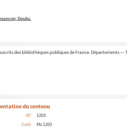
 recteur et professeur en droit en l'Université de B...
n du privilège de noblesse au premier degrez en fav...
esançon, Doubs.
uisat, sous le nom de Lezay, en faveur en M. de Lez...
arregaud de Roussel »
 Villeneuve et de la seigneurie de Seaulx pour ne c...
urbouson »
scrits des bibliothèques publiques de France. Départements — T
ccordé par le roy de Sardaigne à M. Antoine François d...
r Colmont »
Joseph Maillot d'ajouter au nom de Maillot la partic...
, procureur au baillage et siège présidial de Besanç...
uccesseurs de posséder les trois quarts de la seign...
om l'article
le
et de s'appeller à l'avenir Le Michau...
entation du contenu
oblissement accordées par le roy d'Espagne en 1651 a...
N°
1203
rançois Dufourg »
Cote
Ms 1203