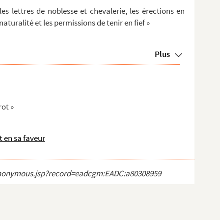
s lettres de noblesse et chevalerie, les érections en
aturalité et les permissions de tenir en fief »
Plus
rot »
 en sa faveur
ct_anonymous.jsp?record=eadcgm:EADC:a80308959