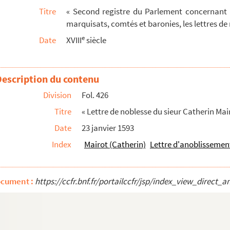
Titre
« Second registre du Parlement concernant le
 Joseph Villoz »
marquisats, comtés et baronies, les lettres de n
rançois Baret »
e
Date
XVIII
siècle
it féodal en faveur de Dieudonné Crapelet »
imilien Emanuel de Vérita et à Marie Théodore de Vérit...
Description du contenu
e Thomas Lecomte »
Division
Fol. 426
eur Pertuisot, avocat en Parlement »
Titre
« Lettre de noblesse du sieur Catherin Mai
rait féodal en faveur du sieur Dujard de Pierrecour »
Date
23 janvier 1593
elier »
Index
Mairot (Catherin)
Lettre d'anoblissement
e Lavier »
t d'Ormenans »
ocument :
https://ccfr.bnf.fr/portailccfr/jsp/index_view_dire
autres et érection en marquisat en faveur du sieur Thoma...
an-Pierre Hugue »
r Antoine Poncelin »