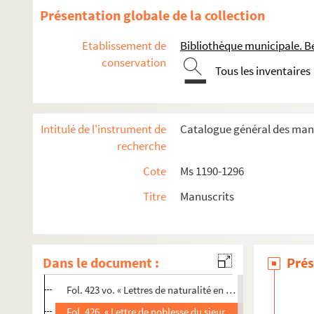
Fol. 366 vo. « Lettres de noblesse pour le sieur Bret, ancien
Présentation globale de la collection
Fol. 376. « Lettres patentes sur arrest portant confirmatio
Etablissement de
Bibliothèque municipale. B
Fol. 381. « Lettres d'union de terres et d'érection en marq
conservation
Tous les inventaires
Fol. 386. « Confirmation de noblesse en faveur du sieur P
Fol. 391. « Lettres d'union des baronies de Chatenois et de
Fol. 396 vo. « Lettres de chevalier pour M. Bocquet de Co
Intitulé de l'instrument de
Catalogue général des manu
Fol. 398 vo. « Lettres qui confirment le titre de marquis a
recherche
Fol. 402 vo. « Confirmation de noblesse en faveur du sieu
Cote
Ms 1190-1296
Fol. 407. « Permission aux sieurs Claude-Pierre et Claude-
Titre
Manuscrits
Fol. 409. « Permission de tenir en fief au sieur Damondans
Fol. 412. « Permission au sieur Pierre Gouhenans et à ses s
Fol. 418. « Permission au sieur Michaux d'ajouter à son n
Dans le document :
Prés
Fol. 420. « Lettres patentes portans que les lettres d'ann
Fol. 423 vo. « Lettres de naturalité en faveur de Claude F
Fol. 426. « Lettre de noblesse du sieur Catherin Mairot »