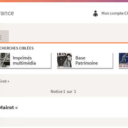
rdine et Léopoldine Ebérardine l'Espérance de Co...
rance
Mon compte C
lles
mté de Coligny en faveur des d
Eberhardine et Léopol...
tes et comtesse de Colligny »
ur le sieur de Boitouzet »
E
e nom de comté de la Verne, pour le sieur Antoine A...
CHERCHES CIBLÉES
a noblesse acquize à ses supports au premier degrez ...
Imprimés
Base
Millot de prendre le nom de Monjeutin en place de ce...
multimédia
Patrimoine
etans et Fontenel en marquisat sous le nom de Falletan...
x »
irot »
 général à Salins »
Notice
1 sur 1
ney, Bremondans et leurs dépendances en marquizat, po...
s et Rantechaux en marquisat, pour dame Françoise Gab...
 Mairot »
uis Marie Reud, sieur de Purgerot »
uisat, sous le nom de marquisat de Grammont, en faveur ...