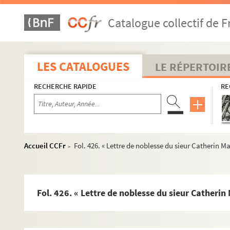
lles
Fol. 325. « Lettres de légitimation en faveur des d
Eberha
Catalogue collectif de F
Fol. 326 vo. « Confirmation de donation et érection du co
lles
Fol. 329. « Réglement d'armoiries dezdits sieurs et d
com
Fol. 332. « Erection de la terre de Loulans en marquizat po
LES CATALOGUES
LE RÉPERTOIR
Fol. 336. « Erection de la terre de Borrey en comté, sous l
RECHERCHE RAPIDE
RE
Fol. 340. « Certificat donné par le Parlement concernant l
Fol. 343. « Lettres patentes portants permission au sieur 
Fol. 344 vo. « Erection des terres de Busy, Thiéfrant, Fall
Fol. 348. « Permission de tenir en fief pour le sieur Donneu
Accueil CCFr
Fol. 426. « Lettre de noblesse du sieur Catherin Ma
>
Fol. 351. « Lettres de chevalerie pour M. Perrey, lieutenant
Fol. 353. « Erection des terres de Fallon, Bournois, Leug
Fol. 357. « Erection et union des terres d'Ollans, Larian
Fol. 426. « Lettre de noblesse du sieur Catherin
Fol. 361 vo. « Lettres de chevallerie en faveur du sieur Lo
Fol. 363 vo. « Erection de la terre de Villersexel en marq