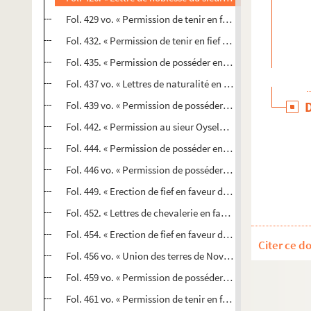
Fol. 429 vo. « Permission de tenir en fief en faveur du sieur
Fol. 432. « Permission de tenir en fief en faveur du sieur F
Fol. 435. « Permission de posséder en fief et don de retra
Fol. 437 vo. « Lettres de naturalité en faveur du sieur Max
Fol. 439 vo. « Permission de posséder en fief en faveur d
Fol. 442. « Permission au sieur Oyselet de posséder fief »
Fol. 444. « Permission de posséder en fief en faveur du si
Fol. 446 vo. « Permission de posséder en fief et don de ret
Fol. 449. « Erection de fief en faveur de M. Cl. Fr. Ign. Bouh
Fol. 452. « Lettres de chevalerie en faveur du sieur Cl. Fr. d
Fol. 454. « Erection de fief en faveur du sieur de Boitouze
Citer ce d
Fol. 456 vo. « Union des terres de Novillard, Amagney et 
Fol. 459 vo. « Permission de posséder fief en faveur de Je
Fol. 461 vo. « Permission de tenir en fief en faveur du sieu