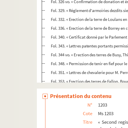
Fol. 326 vo. « Confirmation de donation et 
Fol. 329. « Réglement d'armoiries dezdits sie
Fol. 332. « Erection de la terre de Loulans e
Fol. 336. « Erection de la terre de Borrey en
Fol. 340. « Certificat donné par le Parlemen
Fol. 343. « Lettres patentes portants permis
Fol. 344 vo. « Erection des terres de Busy, T
Fol. 348. « Permission de tenir en fief pour l
Fol. 351. « Lettres de chevalerie pour M. Perr
Fol. 353. « Erection des terres de Fallon, 
Fol. 357. « Erection et union des terres d'O
Présentation du contenu
Fol. 361 vo. « Lettres de chevallerie en fave
N°
1203
Fol. 363 vo. « Erection de la terre de Ville
Cote
Ms 1203
Fol. 366 vo. « Lettres de noblesse pour le sie
Titre
« Second regis
Fol. 376. « Lettres patentes sur arrest porta