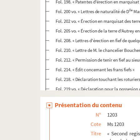
Fol. 198. « Patentes d'érection en marquisat
lle
Fol. 200 vo. « Lettres de naturalité de D
Mar
Fol. 202 vo. « Érection en marquisat des terr
Fol. 205 vo. « Érection de la terre d'Autrey
Fol. 208. « Lettres d'érection en fief de quel
Fol. 210. « Lettre de M. le chancelier Bouche
Fol. 212. « Permission de tenir en fief au si
Fol. 214. « Édit concernant les frans fiefs »
Fol. 218. « Déclaration touchant les roturie
Fol. 219 vo. « Déclaration pour la possesion
Fol. 221. « De la noblesse de MM. les conseil
Présentation du contenu
Fol. 221 vo. « Déclaration donnée par les Ar
N°
1203
Fol. 222 vo. « Certificat pour la noblesse de
Cote
Ms 1203
Fol. 223. « Acte donné par les commis à l'e
Titre
« Second regis
Fol. 223 vo. « Mandement des commis de la C