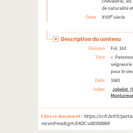
chevalerie, les
Fol. 224. « Attestation donnée par M. Claude
de naturalité et
e
Fol. 224 vo. « Attestation donnée par les ha
Date
XVIII
siècle
Fol. 225. « Erection de la terre et baronie d
Fol. 228. « Déclaration du Roy pour la reche
Description du contenu
Fol. 231. « Déclaration qui ordonne que ceux 
Division
Fol. 163
Fol. 233. « Lettres patentes portant union de
Titre
« Patentes
Fol. 235 vo. « Déclaration du Roy en explicat
seigneurie
pour le si
Fol. 239 vo. « Edits de création pour deux ce
Date
1681
Fol. 241. « Edit qui confirme les acquéreurs d
Index
Jobelot (
Fol. 243. « Déclaration du Roy concernant le
Montureu
Fol. 245. « Edit qui confirme les officiers d
Fol. 247 vo. « Lettres patentes portants conf
Citer ce document :
https://ccfr.bnf.fr/por
Fol. 250. « Edit qui maintient les officiers 
record=eadcgm:EADC:a80308868
Fol. 252 vo. « Lettres patentes de Sa Majesté