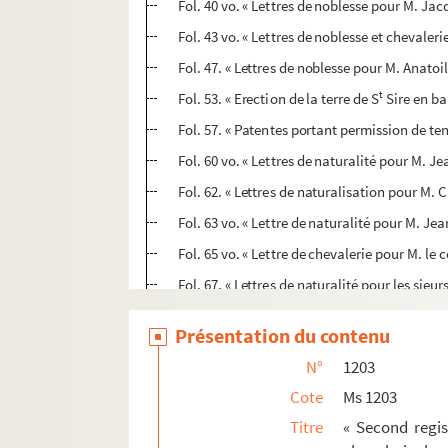
Fol. 40 vo. « Lettres de noblesse pour M. Ja
Fol. 43 vo. « Lettres de noblesse et chevaler
Fol. 47. « Lettres de noblesse pour M. Anatoil
t
Fol. 53. « Erection de la terre de S
Sire en ba
Fol. 57. « Patentes portant permission de ten
Fol. 60 vo. « Lettres de naturalité pour M. Jea
Fol. 62. « Lettres de naturalisation pour M. C
Fol. 63 vo. « Lettre de naturalité pour M. Jea
Fol. 65 vo. « Lettre de chevalerie pour M. le
Fol. 67. « Lettres de naturalité pour les sieu
Fol. 70 vo. « Lettres de naturalisation pour M
Présentation du contenu
Fol. 73 vo. « Permission de tenir en fief pou
N°
1203
Fol. 78. « Permission au sieur Jean Udressier,
Cote
Ms 1203
Fol. 81. « Patentes de naturalisation pour M.
Titre
« Second regis
Fol. 82 vo. « Patentes de naturalisation pour