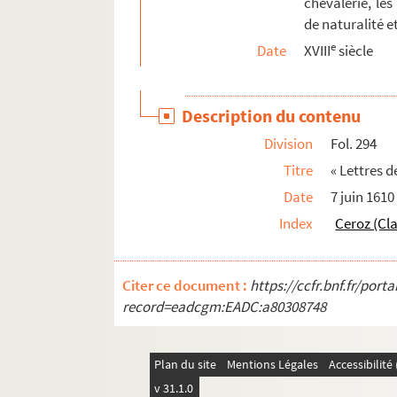
chevalerie, les
Fol. 385. « Lettres de naturalité pour frère L
de naturalité et
e
Fol. 387 vo. « Attestation donnée à M. Claude
Date
XVIII
siècle
Fol. 389. « Permission au sieur Jean Bassand 
Fol. 394. « Lettres de naturalité [et de conf
Description du contenu
Fol. 397 vo. « Lettres de naturalisation pour 
Division
Fol. 294
Fol. 399 vo. « Permission de tenir en fief pou
Titre
« Lettres d
Fol. 404 vo. « Lettres de naturalisation pour
Date
7 juin 1610
Fol. 407. « Lettres de noblesse pour M. Luc 
Index
Ceroz (Cl
Fol. 411. « Permission à M. Hermanfroid Franço
Fol. 415. « Patentes de chevalier pour M. Cla
Citer ce document :
https://ccfr.bnf.fr/por
Fol. 418 vo. « Patantes de chevalier pour le
record=eadcgm:EADC:a80308748
Fol. 420 vo. « Attestation de la noblesse du
Fol. 421 vo. « Lettres de chevalerie pour M. l
Plan du site
Mentions Légales
Accessibilit
Fol. 425. « Lettres patentes de chevalerie po
v 31.1.0