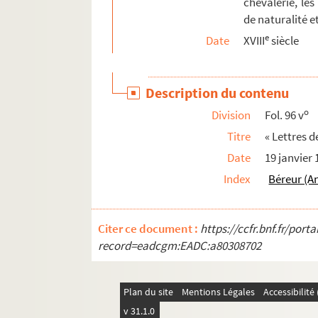
chevalerie, les
Fol. 228. « Permission de tenir en fief pour l
de naturalité et
e
Fol. 232. « Titre d'honneur de chevalier pou
Date
XVIII
siècle
Fol. 234. « Titres exhibés au greffe de la cour
Fol. 236. « Lettres de noblesse pour M. Laur
Description du contenu
Fol. 239. « Lettres de chevalerie pour noble 
o
Division
Fol. 96 v
Fol. 241. « Permission de tenir en fief pour le
Titre
« Lettres 
Fol. 246 vo. « Patantes de naturalité pour n
Date
19 janvier
Fol. 249 vo. « Lettres de noblesse pour M. H
Index
Béreur (A
Fol. 256 vo. « Patentes de chevalerie pour M
Fol. 258 vo. « Lettre de noblesse pour Jean J
Citer ce document :
https://ccfr.bnf.fr/por
Fol. 263 vo. « Mutation de noblesse pour M. 
record=eadcgm:EADC:a80308702
Fol. 265. « Lettres de noblesse pour MM. Anto
Fol. 271. « Lettres de noblesse pour M. Nicola
Plan du site
Mentions Légales
Accessibilit
Fol. 274. « Lettres de noblesse pour M. Jean 
v 31.1.0