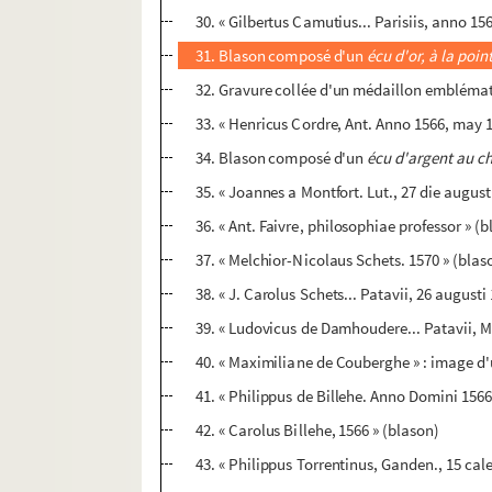
30. « Gilbertus Camutius... Parisiis, anno 15
31. Blason composé d'un
écu d'or, à la poin
32. Gravure collée d'un médaillon emblémat
33. « Henricus Cordre, Ant. Anno 1566, may 1
34. Blason composé d'un
écu d'argent au c
35. « Joannes a Montfort. Lut., 27 die augus
36. « Ant. Faivre, philosophiae professor » (
37. « Melchior-Nicolaus Schets. 1570 » (blas
38. « J. Carolus Schets... Patavii, 26 augusti
39. « Ludovicus de Damhoudere... Patavii, M.
40. « Maximiliane de Couberghe » : image d'
41. « Philippus de Billehe. Anno Domini 1566
42. « Carolus Billehe, 1566 » (blason)
43. « Philippus Torrentinus, Ganden., 15 cal