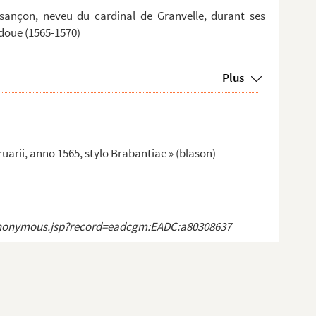
ançon, neveu du cardinal de Granvelle, durant ses
adoue (1565-1570)
Plus
uarii, anno 1565, stylo Brabantiae » (blason)
ct_anonymous.jsp?record=eadcgm:EADC:a80308637