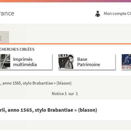
rance
Mon compte C
E
CHERCHES CIBLÉES
Imprimés
Base
multimédia
Patrimoine
i, anno 1565, stylo Brabantiae » (blason)
archevesché de Besançon »
Notice
1 sur 1
rgogne, divisé en deux parties », par Charles-Fra...
rii, anno 1565, stylo Brabantiae » (blason)
l'ordre alphabétique des annoblissements, pouvoir d...