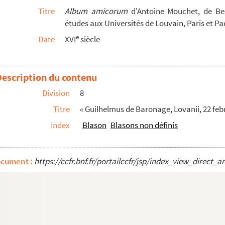
Titre
Album amicorum
d'Antoine Mouchet, de Bes
 (blason)
études aux Universités de Louvain, Paris et P
e
Date
XVI
siècle
tableau)
e sorte d'oranger portant fleurs et fruits, ave...
Description du contenu
Division
8
du fils d'un ancien secrétaire du garde des sce...
Titre
« Guilhelmus de Baronage, Lovanii, 22 febr
Index
Blason
Blasons non définis
ocument :
https://ccfr.bnf.fr/portailccfr/jsp/index_view_dire
artouche que surmonte un
écu écartelé : aux
...
o
 la devise «
De la Rielle
» ; 2
de gueules, a...