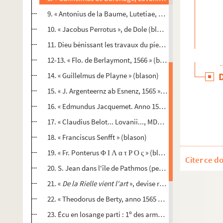
9. « Antonius de la Baume, Lutetiae, 18 septembris 1568 »
10. « Jacobus Perrotus », de Dole (blason)
11. Dieu bénissant les travaux du pieux laboureur (petit 
12-13. « Flo. de Berlaymont, 1566 » (blason et peinture d'un
14. « Guillelmus de Playne » (blason)
15. « J. Argenteernz ab Esnenz, 1565 » (blason)
16. « Edmundus Jacquemet. Anno 1565. 23 martii » (blason 
17. « Claudius Belot... Lovanii..., MDLXVI » (blason)
18. « Franciscus Senfft » (blason)
19. « Fr. Ponterus Φ Ι Λ α τ Ρ Ο ς » (blason)
Citer ce d
20. S. Jean dans l'île de Pathmos (petit tableau)
21. «
De la Rielle vient l'art
», devise renfermée dans un c
22. « Theodorus de Berty, anno 1565 » (blason)
o
23. Écu en losange parti : 1
des armoiries qui surmontent