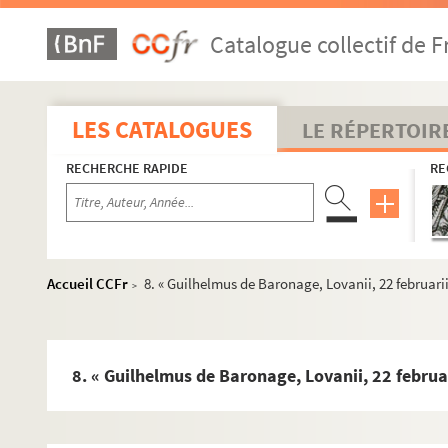
Catalogue collectif de F
LES CATALOGUES
LE RÉPERTOIR
RECHERCHE RAPIDE
RE
Accueil CCFr
8. « Guilhelmus de Baronage, Lovanii, 22 februari
>
Ms 1190. « Recherches curieuses tiréez des archives de l'
Ms 1191. Anoblissements en Franche-Comté
Ms 1192. « Abrégé alphabétique du Nobiliaire du comté de Bou
8. « Guilhelmus de Baronage, Lovanii, 22 februa
Ms 1193. « Nobiliaire de Franche-Comté : répertoire selon 
Ms 1194. « Nomenclature des nobles de Franche-Comté »