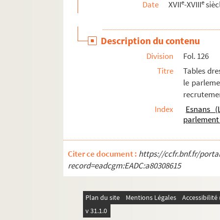
e
e
Date
XVII
-XVIII
sièc
Ms 1250 à 1285. Histoire du livre
Ms 1286 à 1296. Histoire, littérature
Description du contenu
Division
Fol. 126
Titre
Tables dre
le parleme
recrutement
Index
Esnans (L
parlement
Citer ce document :
https://ccfr.bnf.fr/por
record=eadcgm:EADC:a80308615
Plan du site
Mentions Légales
Accessibilit
v 31.1.0