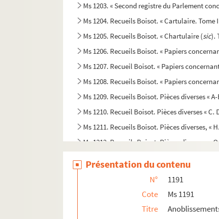
Ms 1203. « Second registre du Parlement conce
Ms 1204. Recueils Boisot. « Cartulaire. Tome I
Ms 1205. Recueils Boisot. « Chartulaire (
sic
).
Ms 1206. Recueils Boisot. « Papiers concernan
Ms 1207. Recueil Boisot. « Papiers concernan
Ms 1208. Recueils Boisot. « Papiers concerna
Ms 1209. Recueils Boisot. Pièces diverses « A-
Ms 1210. Recueil Boisot. Pièces diverses « C. D.
Ms 1211. Recueils Boisot. Pièces diverses, « H. 
Ms 1212. Recueils Boisot. Pièces diverses, « O.
Ms 1213. Recueils Boisot. Pièces diverses, « S. 
Présentation du contenu
Ms 1214. Recueils Boisot. Pièces diverses, s
N°
1191
Ms 1215. Recueils Boisot. Notes généalogiques
Cote
Ms 1191
Ms 1216. Recueils Boisot. Pièces généalogique
Titre
Anoblissement
Ms 1217 à 1249. Histoire, épigraphie, numis