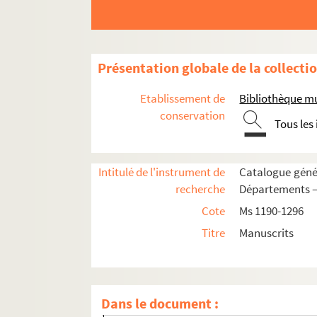
Présentation globale de la collecti
Etablissement de
Bibliothèque m
conservation
Tous les
Intitulé de l'instrument de
Catalogue génér
recherche
Départements —
Ms 1190. « Recherches curieuses tiréez des a
Cote
Ms 1190-1296
Ms 1191. Anoblissements en Franche-Comté
Titre
Manuscrits
Fol. 1. « Liste des familles annoblies et don
Fol. 15. « Estat des lettres de comte, marqui
Fol. 19. « Patentes de noblesse registrées en
Dans le document :
Fol. 37. Patentes de reprises de fief et pate