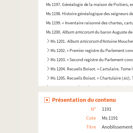
Ms 1197. Généalogie de la maison de Poitiers,
Ms 1198. Histoire généalogique des seigneurs de
Ms 1199. « Inventaire raisonné des chartes, cartul
Ms 1200.
Album amicorum
du baron Auguste de 
Ms 1201.
Album amicorum
d'Antoine Mouchet,
Ms 1202. « Premier registre du Parlement conce
Ms 1203. « Second registre du Parlement conce
Ms 1204. Recueils Boisot. « Cartulaire. Tome I
Ms 1205. Recueils Boisot. « Chartulaire (
sic
).
Ms 1206. Recueils Boisot. « Papiers concernan
Ms 1207. Recueil Boisot. « Papiers concernan
Présentation du contenu
Ms 1208. Recueils Boisot. « Papiers concerna
N°
1191
Ms 1209. Recueils Boisot. Pièces diverses « A-
Cote
Ms 1191
Ms 1210. Recueil Boisot. Pièces diverses « C. D.
Titre
Anoblissement