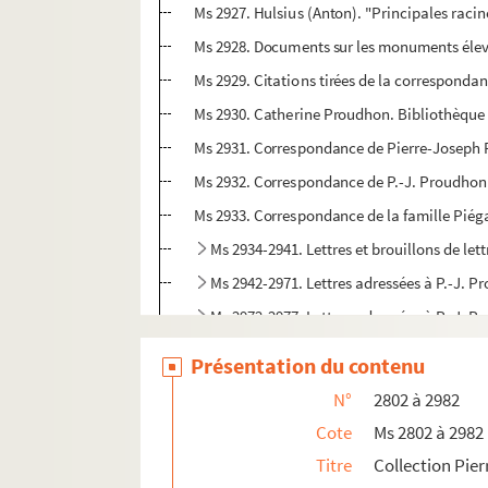
Ms 2927. Hulsius (Anton). "Principales raci
Ms 2928. Documents sur les monuments éle
Ms 2929. Citations tirées de la correspond
Ms 2930. Catherine Proudhon. Bibliothèqu
Ms 2931. Correspondance de Pierre-Joseph Pro
Ms 2932. Correspondance de P.-J. Proudhon 
Ms 2933. Correspondance de la famille Piég
Ms 2934-2941. Lettres et brouillons de le
Ms 2942-2971. Lettres adressées à P.-J. 
Ms 2972-2977. Lettres adressées à P.-J. Pr
Ms 2978. Correspondance de Mme P.-J. 
Présentation du contenu
Ms 2979. Correspondance des descendant
N°
2802 à 2982
Ms 2980-2981. Lettres de correspondants 
Cote
Ms 2802 à 2982
Ms 2982. Copies et reproductions de lettres
Titre
Collection Pie
Papiers relatifs à P.-J. Proudhon (Ms 3001)