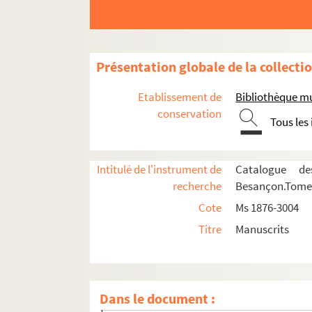
Ms 2892. "Le Séjour en Belgique des proscrit
Ms 2893. Pierre-Joseph Proudhon. "Ecole 
Ms 2894. Pierre-Joseph Proudhon. "Etudes bibl
Présentation globale de la collecti
Ms 2895. Papiers personnels de Pierre-Jose
Etablissement de
Bibliothèque m
Ms 2896. Papiers officiels de Pierre-Joseph 
conservation
Tous les
Ms 2897. Pierre-Joseph Proudhon. Manuel du
Ms 2898-2904. Pierre-Joseph Proudhon. "
Intitulé de l'instrument de
Catalogue de
Ms 2905-2906. Alfred Darimon. Notes sur l
recherche
Besançon.Tome I
Ms 2907. Alfred Darimon. Chronologie géné
Cote
Ms 1876-3004
Ms 2908-2909. Alfred Darimon. Extraits de 
Titre
Manuscrits
Ms 2910. Pierre-Joseph Proudhon. Lettre au
Ms 2911. Documents envoyés à Proudhon et 
Ms 2912. Documents ayant trait aux éditio
Dans le document :
Ms 2913-2917. Papiers de Michel Augé-Laribé