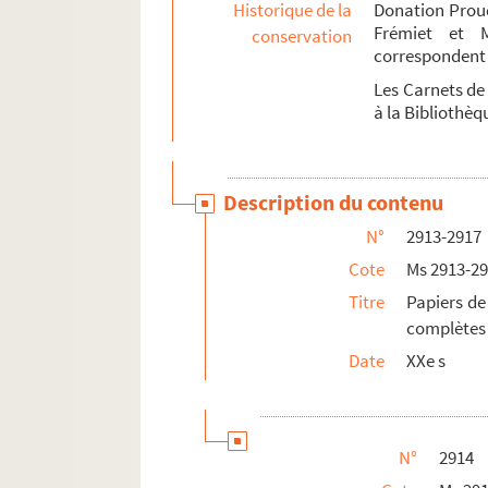
Historique de la
Donation Proud
Frémiet et 
conservation
Ms 2983 à 2996. Diplômes d'études supérieure
correspondent 
Ms 2997 à 3004. Ms 2997 à 3004
Les Carnets de
à la Bibliothè
Description du contenu
N°
2913-2917
Cote
Ms 2913-2
Titre
Papiers de
complètes 
Date
XXe s
N°
2914