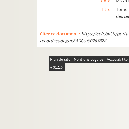
Cote
Ms 29
Titre
Tome I
des œ
Citer ce document :
https://ccfr.bnf.fr/por
record=eadcgm:EADC:a80263828
Plan du site
Mentions Légales
Accessibilit
v 31.1.0