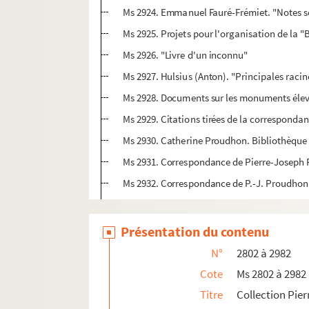
Ms 2924. Emmanuel Fauré-Frémiet. "Notes sci
Ms 2925. Projets pour l'organisation de la 
Ms 2926. "Livre d'un inconnu"
Ms 2927. Hulsius (Anton). "Principales raci
Ms 2928. Documents sur les monuments éle
Ms 2929. Citations tirées de la correspond
Ms 2930. Catherine Proudhon. Bibliothèqu
Ms 2931. Correspondance de Pierre-Joseph Pro
Ms 2932. Correspondance de P.-J. Proudhon 
Ms 2933. Correspondance de la famille Piég
Ms 2934-2941. Lettres et brouillons de le
Présentation du contenu
Ms 2942-2971. Lettres adressées à P.-J. 
N°
2802 à 2982
Ms 2972-2977. Lettres adressées à P.-J. Pr
Cote
Ms 2802 à 2982
Ms 2978. Correspondance de Mme P.-J. 
Titre
Collection Pie