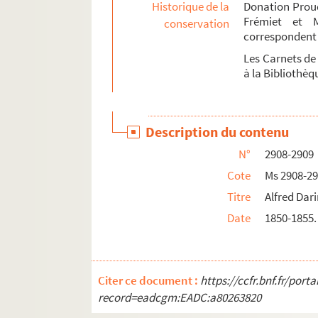
Ms 2979. Correspondance des descendant
Historique de la
Donation Proud
Frémiet et 
conservation
Ms 2980-2981. Lettres de correspondants 
correspondent 
Ms 2982. Copies et reproductions de lettres
Les Carnets de
Papiers relatifs à P.-J. Proudhon (Ms 3001)
à la Bibliothè
Ms 2983 à 2996. Diplômes d'études supérieure
Ms 2997 à 3004. Ms 2997 à 3004
Description du contenu
N°
2908-2909
Cote
Ms 2908-2
Titre
Alfred Dari
Date
1850-1855.
Citer ce document :
https://ccfr.bnf.fr/por
record=eadcgm:EADC:a80263820