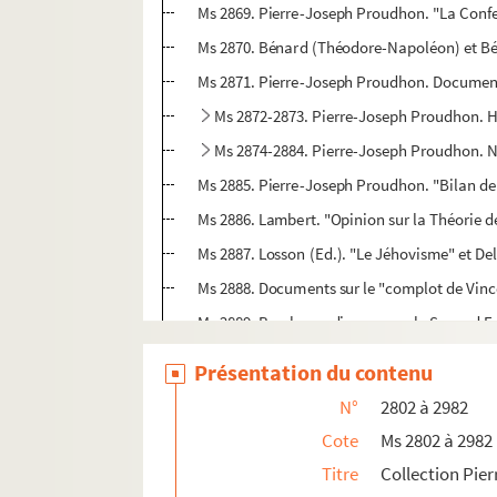
Ms 2869. Pierre-Joseph Proudhon. "La Confes
Ms 2870. Bénard (Théodore-Napoléon) et Béna
Ms 2871. Pierre-Joseph Proudhon. Documenta
Ms 2872-2873. Pierre-Joseph Proudhon. H
Ms 2874-2884. Pierre-Joseph Proudhon. Not
Ms 2885. Pierre-Joseph Proudhon. "Bilan de 
Ms 2886. Lambert. "Opinion sur la Théorie de
Ms 2887. Losson (Ed.). "Le Jéhovisme" et De
Ms 2888. Documents sur le "complot de Vinc
Ms 2889. Brochures diverses sur le Second E
Ms 2890. Pierre-Joseph Proudhon. Affaire Bi
Présentation du contenu
Ms 2891. Voinier fils, aîné. "Critique du liv
N°
2802 à 2982
Ms 2892. "Le Séjour en Belgique des proscrit
Cote
Ms 2802 à 2982
Ms 2893. Pierre-Joseph Proudhon. "Ecole 
Titre
Collection Pie
Ms 2894. Pierre-Joseph Proudhon. "Etudes bibl