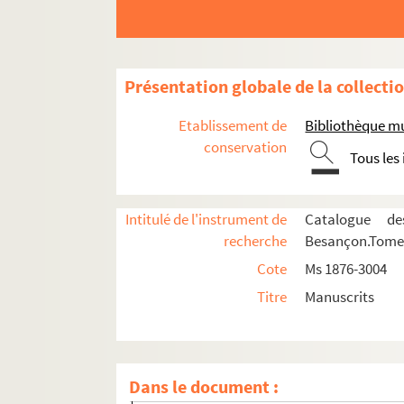
Ms 2829. Pierre-Joseph Proudhon. "Chemi
Ms 2830. Pierre-Joseph Proudhon. "Dictionn
Ms 2831. Pierre-Joseph Proudhon. Recherche
Présentation globale de la collecti
Ms 2832-2837. Pierre-Joseph Proudhon. "
Etablissement de
Bibliothèque m
Ms 2838. Pierre-Joseph Proudhon. Les Homm
conservation
Tous les
Ms 2839. Pierre-Joseph Proudhon. "Recherche
Ms 2840. Pierre-Joseph Proudhon. "Etudes p
Intitulé de l'instrument de
Catalogue de
Ms 2841. Pierre-Joseph Proudhon. "Solution
recherche
Besançon.Tome I
Ms 2842. Pierre-Joseph Proudhon. "De la sa
Cote
Ms 1876-3004
Ms 2843. Pierre-Joseph Proudhon. "Voltaire.
Titre
Manuscrits
Ms 2844. Pierre-Joseph Proudhon. Notes div
Ms 2845. Pierre-Joseph Proudhon. "Société de
Ms 2846-2847. Pierre-Joseph Proudhon. Th
Dans le document :
Ms 2848. Pierre-Joseph Proudhon. "La propri