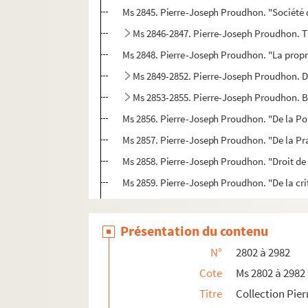
Ms 2845. Pierre-Joseph Proudhon. "Société de
Ms 2846-2847. Pierre-Joseph Proudhon. Th
Ms 2848. Pierre-Joseph Proudhon. "La propri
Ms 2849-2852. Pierre-Joseph Proudhon. De 
Ms 2853-2855. Pierre-Joseph Proudhon. Br
Ms 2856. Pierre-Joseph Proudhon. "De la Po
Ms 2857. Pierre-Joseph Proudhon. "De la Pra
Ms 2858. Pierre-Joseph Proudhon. "Droit de 
Ms 2859. Pierre-Joseph Proudhon. "De la crit
Ms 2860. Pierre-Joseph Proudhon. Notes sur 
Ms 2861-2862. Pierre-Joseph Proudhon. Pap
Présentation du contenu
Ms 2863-2867. Pierre-Joseph Proudhon. 
N°
2802 à 2982
Ms 2868. Notes concernant les relations entr
Cote
Ms 2802 à 2982
Ms 2869. Pierre-Joseph Proudhon. "La Confes
Titre
Collection Pie