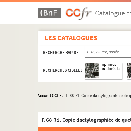
Ms 2814. Pierre-Joseph Proudhon. "Du systè
Ms 2815. Georges Duchêne. "Sur l'impôt".
Catalogue co
Ms 2816. Pierre-Joseph Proudhon. "Carnet"
Ms 2817-2818. Pierre-Joseph Proudhon. Sys
LES CATALOGUES
Ms 2819. Pierre-Joseph Proudhon. Appel du
Ms 2820. Pierre-Joseph Proudhon. Philos
RECHERCHE RAPIDE
Ms 2821. Pierre-Joseph Proudhon. Notes su
Ms 2822-2826. Pierre-Joseph Proudhon. "
Imprimés
multimédia
RECHERCHES CIBLÉES
Ms 2827. Pierre-Joseph-Proudhon. Notes Ga
Ms 2828. Pierre-Joseph Proudhon. Notes sur
Ms 2829. Pierre-Joseph Proudhon. "Chemi
Accueil CCFr
F. 68-71. Copie dactylographiée de 
>
Ms 2830. Pierre-Joseph Proudhon. "Dictionn
Ms 2831. Pierre-Joseph Proudhon. Recherche
F. 68-71. Copie dactylographiée de qu
Ms 2832-2837. Pierre-Joseph Proudhon. "La
Ms 2832. Tome I. Pierre-Joseph Proud