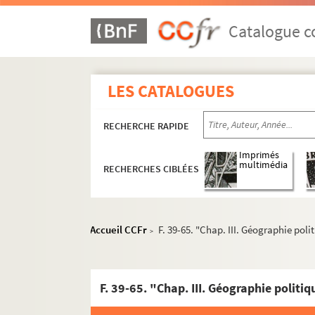
Documents concernant Pierre-Joseph Prou
Catalogue co
Ms 2802. Pierre-Joseph Proudhon. Du Principe
Ms 2803. Pierre-Joseph Proudhon. Jésus et l
LES CATALOGUES
Ms 2804-2805. Pierre-Joseph Proudhon. De
Ms 2806. Pierre-Joseph Proudhon. Contradict
RECHERCHE RAPIDE
Ms 2807. Pierre-Joseph Proudhon. Le Miserer
Ms 2808. Pierre-Joseph Proudhon. De la C
Imprimés
multimédia
RECHERCHES CIBLÉES
Ms 2809-2810. Pierre-Joseph Proudhon. F
Ms 2811. Pierre-Joseph Proudhon. La Bib
Ms 2812. Pierre-Joseph Proudhon. Napolé
Accueil CCFr
F. 39-65. "Chap. III. Géographie polit
>
Ms 2813. Pierre-Joseph Proudhon. Explicat
Ms 2814. Pierre-Joseph Proudhon. "Du systè
F. 39-65. "Chap. III. Géographie politiq
Ms 2815. Georges Duchêne. "Sur l'impôt".
Ms 2816. Pierre-Joseph Proudhon. "Carnet"