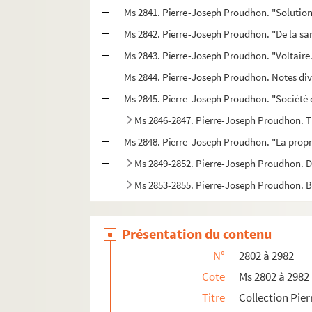
Ms 2841. Pierre-Joseph Proudhon. "Solution
Ms 2842. Pierre-Joseph Proudhon. "De la sa
Ms 2843. Pierre-Joseph Proudhon. "Voltaire.
Ms 2844. Pierre-Joseph Proudhon. Notes div
Ms 2845. Pierre-Joseph Proudhon. "Société de
Ms 2846-2847. Pierre-Joseph Proudhon. Th
Ms 2848. Pierre-Joseph Proudhon. "La propri
Ms 2849-2852. Pierre-Joseph Proudhon. De 
Ms 2853-2855. Pierre-Joseph Proudhon. Br
Ms 2856. Pierre-Joseph Proudhon. "De la Po
Ms 2857. Pierre-Joseph Proudhon. "De la Pra
Présentation du contenu
Ms 2858. Pierre-Joseph Proudhon. "Droit de 
N°
2802 à 2982
Ms 2859. Pierre-Joseph Proudhon. "De la crit
Cote
Ms 2802 à 2982
Ms 2860. Pierre-Joseph Proudhon. Notes sur 
Titre
Collection Pie