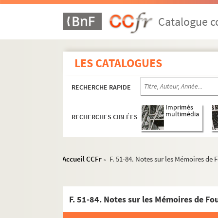
Catalogue co
Ms 1876 à 1887. Collection Charles Thuriet
LES CATALOGUES
Ms 1888 à 1943. Collection Alexandre Estigna
Ms 1944 à 1952. Collection Bergier
RECHERCHE RAPIDE
Ms 1953 à 1969. Collection Emile Longin
Ms 1970 à 2046. Ms 1970 à 2046
Imprimés
multimédia
RECHERCHES CIBLÉES
Ms 2047 à 2078. Collection Edouard Droz
Ms 2079 à 2325. Ms 2079 à 2325
Ms 2326 à 2351. Collection Pidoux de la Mad
Accueil CCFr
F. 51-84. Notes sur les Mémoires de 
>
Ms 2352 à 2481. Ms 2352 à 2481
Ms 2482 à 2533. Collection Pidoux de la Mad
F. 51-84. Notes sur les Mémoires de Fo
Ms 2534 à 2551. Ms 2534 à 2551
Ms 2552 à 2579. Actes privés divers concerna