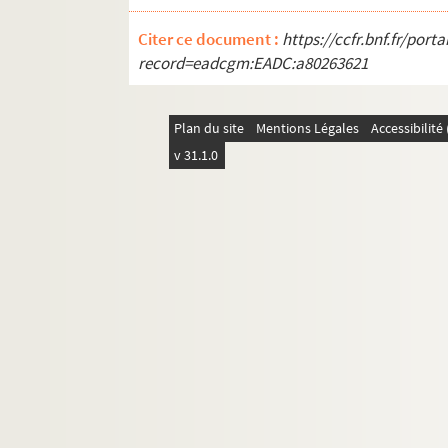
Ms 2863-2867. Pierre-Joseph Proudhon. 
Citer ce document :
https://ccfr.bnf.fr/por
Ms 2868. Notes concernant les relations entr
record=eadcgm:EADC:a80263621
Ms 2869. Pierre-Joseph Proudhon. "La Confes
Ms 2870. Bénard (Théodore-Napoléon) et Béna
Plan du site
Mentions Légales
Accessibilit
Ms 2871. Pierre-Joseph Proudhon. Documenta
v 31.1.0
Ms 2872-2873. Pierre-Joseph Proudhon. H
Ms 2874-2884. Pierre-Joseph Proudhon. Not
Ms 2885. Pierre-Joseph Proudhon. "Bilan de 
Ms 2886. Lambert. "Opinion sur la Théorie de
Ms 2887. Losson (Ed.). "Le Jéhovisme" et De
Ms 2888. Documents sur le "complot de Vinc
Ms 2889. Brochures diverses sur le Second E
Ms 2890. Pierre-Joseph Proudhon. Affaire Bi
Ms 2891. Voinier fils, aîné. "Critique du liv