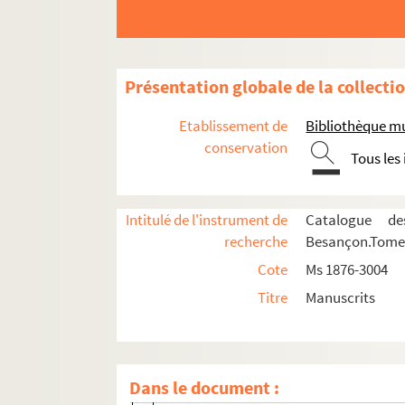
Ms 2580 à 2613. Ms 2580 à 2613
Ms 2614 à 2801. Collection Louis Borne
Ms 2802 à 2982. Collection Pierre-Joseph Prou
Présentation globale de la collecti
Documents concernant Pierre-Joseph Prou
Etablissement de
Bibliothèque m
Ms 2802. Pierre-Joseph Proudhon. Du Principe
conservation
Tous les
Ms 2803. Pierre-Joseph Proudhon. Jésus et l
Ms 2804-2805. Pierre-Joseph Proudhon. De
Intitulé de l'instrument de
Catalogue de
Ms 2806. Pierre-Joseph Proudhon. Contradict
recherche
Besançon.Tome I
Ms 2807. Pierre-Joseph Proudhon. Le Miserer
Cote
Ms 1876-3004
Ms 2808. Pierre-Joseph Proudhon. De la C
Titre
Manuscrits
Ms 2809-2810. Pierre-Joseph Proudhon. F
Ms 2811. Pierre-Joseph Proudhon. La Bib
Ms 2812. Pierre-Joseph Proudhon. Napoléon
Dans le document :
F. 1-125. "Napoléon Ier". Ces feuillets c