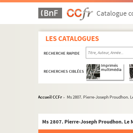
Catalogue co
LES CATALOGUES
RECHERCHE RAPIDE
Imprimés
multimédia
RECHERCHES CIBLÉES
Ms 1876 à 1887. Collection Charles Thuriet
Accueil CCFr
Ms 2807. Pierre-Joseph Proudhon. Le
>
Ms 1888 à 1943. Collection Alexandre Estigna
Ms 1944 à 1952. Collection Bergier
Ms 2807. Pierre-Joseph Proudhon. Le Mi
Ms 1953 à 1969. Collection Emile Longin
Ms 1970 à 2046. Ms 1970 à 2046