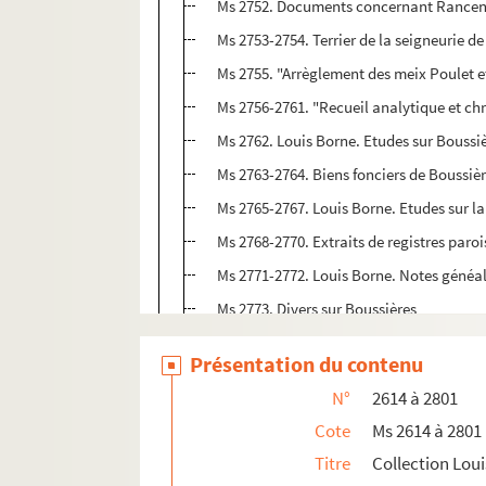
Ms 2752. Documents concernant Rancenay
Ms 2753-2754. Terrier de la seigneurie d
Ms 2755. "Arrèglement des meix Poulet et
Ms 2756-2761. "Recueil analytique et chro
Ms 2762. Louis Borne. Etudes sur Boussi
Ms 2763-2764. Biens fonciers de Boussièr
Ms 2765-2767. Louis Borne. Etudes sur l
Ms 2768-2770. Extraits de registres paroi
Ms 2771-2772. Louis Borne. Notes généal
Ms 2773. Divers sur Boussières
Ms 2774. Notices et documents sur Soeur 
Présentation du contenu
Ms 2775-2776. Louis Borne. Etudes et d
N°
2614 à 2801
Ms 2777. "Franchises des villes et villa
Cote
Ms 2614 à 2801
Ms 2778. "Recueil de chartes franc-comto
Titre
Collection Lou
Ms 2779. Recueil de pièces concernant l