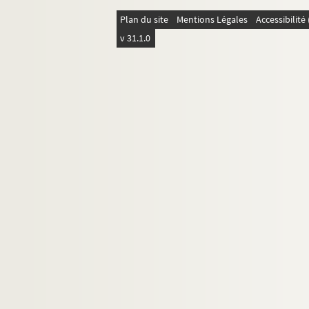
Ms 2798-2801. Papiers personnels et co
Plan du site
Mentions Légales
Accessibilit
Ms 2802 à 2982. Collection Pierre-Joseph Pr
v 31.1.0
Ms 2983 à 2996. Diplômes d'études supérieure
Ms 2997 à 3004. Ms 2997 à 3004