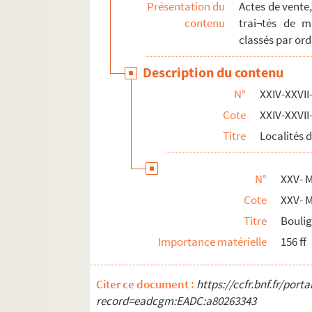
Présentation du
Actes de vente
contenu
trai¬tés de m
classés par or
Description du contenu
N°
XXIV-XXVII
Cote
XXIV-XXVII
Titre
Localités 
N°
XXV- M
Cote
XXV- M
Titre
Boulig
Importance matérielle
156 ff
Citer ce document :
https://ccfr.bnf.fr/por
record=eadcgm:EADC:a80263343