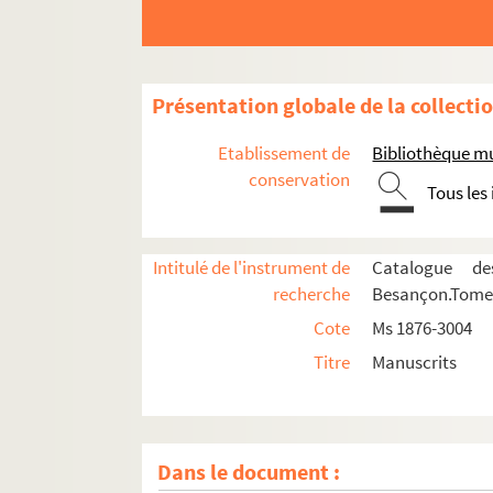
Présentation globale de la collecti
Etablissement de
Bibliothèque m
conservation
Tous les
Intitulé de l'instrument de
Catalogue de
recherche
Besançon.Tome I
Ms 1876 à 1887. Collection Charles Thuriet
Cote
Ms 1876-3004
Ms 1888 à 1943. Collection Alexandre Estigna
Titre
Manuscrits
Ms 1944 à 1952. Collection Bergier
Ms 1953 à 1969. Collection Emile Longin
Ms 1970 à 2046. Ms 1970 à 2046
Dans le document :
Ms 2047 à 2078. Collection Edouard Droz