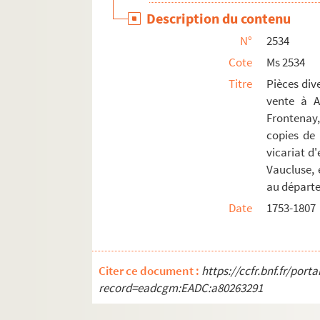
Description du contenu
N°
2534
Cote
Ms 2534
Titre
Pièces div
vente à A
Frontenay, 
copies de 
vicariat d'
Vaucluse, e
au départe
Date
1753-1807
Citer ce document :
https://ccfr.bnf.fr/por
record=eadcgm:EADC:a80263291