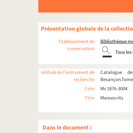
Présentation globale de la collecti
Etablissement de
Bibliothèque m
conservation
Tous les
Intitulé de l'instrument de
Catalogue de
Ms 1876 à 1887. Collection Charles Thuriet
recherche
Besançon.Tome I
Ms 1888 à 1943. Collection Alexandre Estigna
Cote
Ms 1876-3004
Ms 1944 à 1952. Collection Bergier
Titre
Manuscrits
Ms 1953 à 1969. Collection Emile Longin
Ms 1970 à 2046. Ms 1970 à 2046
Ms 2047 à 2078. Collection Edouard Droz
Dans le document :
Ms 2079 à 2325. Ms 2079 à 2325