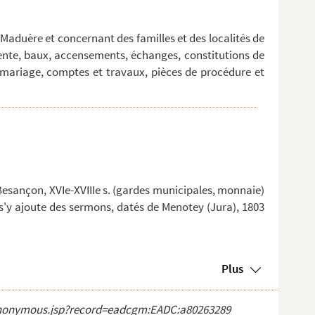
 Maduère et concernant des familles et des localités de
vente, baux, accensements, échanges, constitutions de
 mariage, comptes et travaux, pièces de procédure et
Besançon, XVIe-XVIIIe s. (gardes municipales, monnaie)
I1 s'y ajoute des sermons, datés de Menotey (Jura), 1803
Plus
ct_anonymous.jsp?record=eadcgm:EADC:a80263289