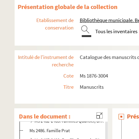
Présentation globale de la collection
Etablissement de
Bibliothèque municipale. B
Ms 1876 à 1887. Collection Charles Thuriet
conservation
Tous les inventaires
Ms 1888 à 1943. Collection Alexandre Estignard
Ms 1944 à 1952. Collection Bergier
Ms 1953 à 1969. Collection Emile Longin
Intitulé de l'instrument de
Catalogue des manuscrits de
Ms 1970 à 2046. Ms 1970 à 2046
recherche
Ms 2047 à 2078. Collection Edouard Droz
Cote
Ms 1876-3004
Ms 2079 à 2325. Ms 2079 à 2325
Titre
Manuscrits
Ms 2326 à 2351. Collection Pidoux de la Maduère
Ms 2352 à 2481. Ms 2352 à 2481
Ms 2482 à 2533. Collection Pidoux de la Maduère
Dans le document :
Prés
Ms 2482-2485. Familles Quartier, Breney.
Ms 2486. Famille Prat