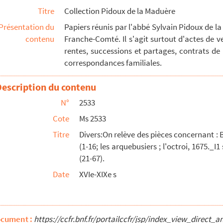
Titre
Collection Pidoux de la Maduère
), 1781-1843, célébrité lédonienne en son temps.
Présentation du
Papiers réunis par l'abbé Sylvain Pidoux de la
contenu
Franche-Comté. Il s'agit surtout d'actes de 
rentes, successions et partages, contrats de
correspondances familiales.
ses environs
a, Crenans, Gardechemin, Pont-de-la-Pile.
Description du contenu
Maire du Poset, de Rennes (Doubs).
N°
2533
Cote
Ms 2533
Titre
Divers:On relève des pièces concernant : 
(1-16; les arquebusiers ; l'octroi, 1675._
(21-67).
, 1818; Abbaye de Saint-Claude, s.d.; Saint-Lupicin...
Date
XVIe-XIXe s
artie copies) la concernant, 1532-1848 : acquisition...
rand'Combe des Bois, 1787 ; Jougne, 1536-1736, (Dou...
n, XVIe-XVIIIe s. (gardes municipales, monnaie) (1-1...
ocument :
https://ccfr.bnf.fr/portailccfr/jsp/index_view_dire