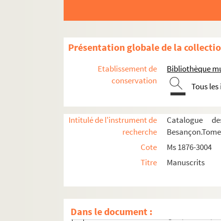
Ms 2438. Carnet de route du sergent-major Vi
Ms 2439. Vente par voie de justice de vignes
Ms 2440. Gaston Coindre."Promenades dans un
Présentation globale de la collecti
Ms 2441-2442. Louis Duplain. Poésies.
Etablissement de
Bibliothèque m
Ms 2443-2450. Edouard Grenier. Souvenirs 
conservation
Tous les
Ms 2451-2466. Papiers d'Henri Bouchot et de
Ms 2451. Peinture, les Primitifs (tome I) 
Intitulé de l'instrument de
Catalogue de
Ms 2452. Peinture, les Primitifs (tome II)
recherche
Besançon.Tome I
Ms 2453. Peinture, les Primitifs (tome III
Cote
Ms 1876-3004
Ms 2454. Peinture, les Primitifs (tome IV)
Titre
Manuscrits
Ms 2455. Peinture, les Primitifs (tome V) 
Ms 2456. Peinture, les Primitifs (tome VI) 
Ms 2457. Peinture, les Primitifs (tome VII)
Dans le document :
Ms 2458. Anne de Bretagne (tome VIII)