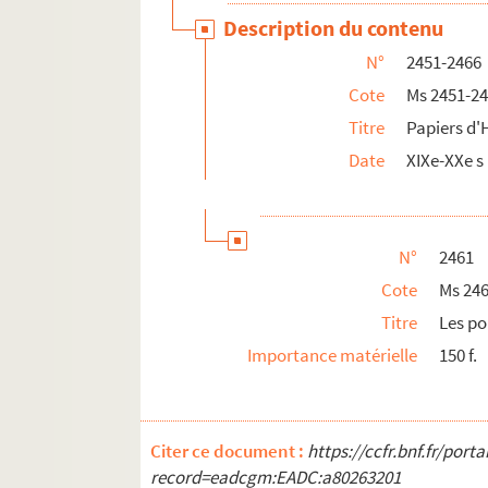
Description du contenu
N°
2451-2466
Cote
Ms 2451-2
Titre
Papiers d'
Date
XIXe-XXe s
N°
2461
Cote
Ms 24
Titre
Les po
Importance matérielle
150 f.
Citer ce document :
https://ccfr.bnf.fr/por
record=eadcgm:EADC:a80263201