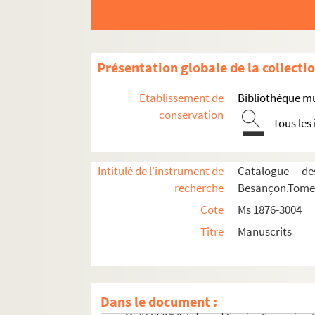
Ms 2427. "Inventaire général du mobilier du
Ms 2428. Antorpe (Jura).
Ms 2429. "Recherches sur les antiquités de
Présentation globale de la collecti
Ms 2430. Registre de délibérations de la co
Etablissement de
Bibliothèque m
Ms 2431. Ex-libris franc-comtois.
conservation
Ms 2432. Colonel Henri de Saint-Ferjeux. "L
Tous les
Ms 2433. Colonel Henri de Saint-Ferjeux. L'
Ms 2434. "Voyage en Gruyères en 1795, dédié 
Intitulé de l'instrument de
Catalogue de
Ms 2435. Journal de voyage en Autriche et e
recherche
Besançon.Tome I
Ms 2436-2437. Cahier de correspondance du c
Cote
Ms 1876-3004
Ms 2438. Carnet de route du sergent-major Vi
Titre
Manuscrits
Ms 2439. Vente par voie de justice de vignes
Ms 2440. Gaston Coindre."Promenades dans un
Ms 2441-2442. Louis Duplain. Poésies.
Dans le document :