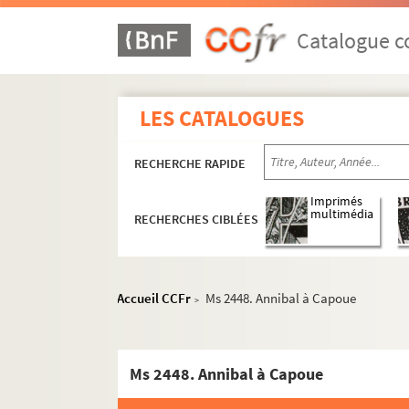
Ms 2364. Abbé Guillaume
Catalogue co
Ms 2365. Pièces concernant la famille Ravie
Ms 2366. Pièces concernant le conseiller C
LES CATALOGUES
Ms 2367. Notes relatives aux familles Alvise
Ms 2368-2370. G.J. de Cusance Mead. Materia
RECHERCHE RAPIDE
Ms 2371. Notice sur Mgr Dubourg, archevêq
Ms 2372. Georges Filiol de Raimond. Etude su
Imprimés
multimédia
RECHERCHES CIBLÉES
Ms 2373. Journal de Jean-Baptiste Forestier
Ms 2374. Livre de comptes de Claude-Françoi
Ms 2375-2376.. Louis Cellard. Correspondan
Accueil CCFr
Ms 2448. Annibal à Capoue
>
Ms 2377-2389.. Correspondance commercia
Ms 2390. Registre des délibérations de la 
Ms 2391-2415. Papiers divers provenant d
Ms 2448. Annibal à Capoue
Ms 2416-2426. Papiers de la pharmacie J