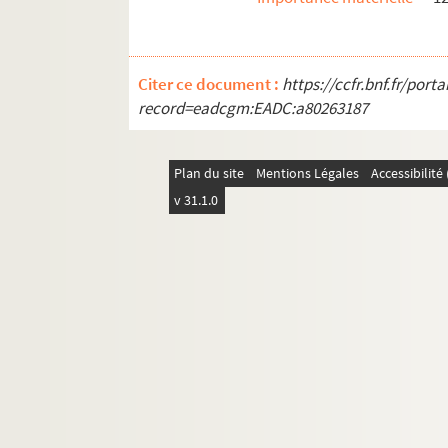
Citer ce document :
https://ccfr.bnf.fr/por
record=eadcgm:EADC:a80263187
Plan du site
Mentions Légales
Accessibilit
v 31.1.0