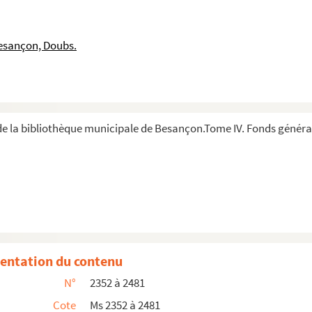
s et Lestorey de Boulongne
story of the family of de Cusance of Franche-Comté.
esançon, Doubs.
n, 1766-1833
 de sa famille
nneur à Besançon, 13 février 1788-28 mars 1791.
 la bibliothèque municipale de Besançon.Tome IV. Fonds général 
Dole, 1784-1865
un négociant de Montbéliard aux XVIIIe et XIXe s.
able des correspondants
entation du contenu
N°
2352 à 2481
Cote
Ms 2352 à 2481