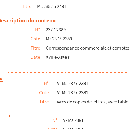
Titre
Ms 2352 à 2481
jour
Description du contenu
N°
2377-2389.
s chirurgiens de Quingey.
Comte, chirurgien des Gardes nationales du Lac, au Pissoux, ...
Cote
Ms 2377-2389.
ançon.
Titre
Correspondance commerciale et comptes d'
a Vaivre à l'époque du 1er novembre 1816".
Date
XVIIIe-XIXe s
-Saône) par M. Humblot, ancien médecin des armées et m...
 (Haute-Saône), an IV-an VI.
N°
I-V- Ms 2377-2381
Cote
I-V- Ms 2377-2381
es armoiries sur les sceaux en comté de Bourgogne".
Titre
Livres de copies de lettres, avec tab
s armoiries en comté de Bourgogne d'après les gravure...
ur".
N°
V- Ms 2381
écembre 1824-26 janvier 1826.