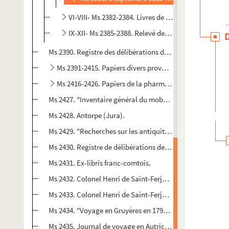
VI-VIII- Ms 2382-2384. Livres de comptabilité
IX-XII- Ms 2385-2388. Relevé des factures au jour le 
Ms 2390. Registre des délibérations de la communauté de
Ms 2391-2415. Papiers divers provenant de C.J. Renaud-
Ms 2416-2426. Papiers de la pharmacie Jacques, à Bes
Ms 2427. "Inventaire général du mobilier du château de l
Ms 2428. Antorpe (Jura).
Ms 2429. "Recherches sur les antiquités de Corre (Haute
Ms 2430. Registre de délibérations de la commune de Lure
Ms 2431. Ex-libris franc-comtois.
Ms 2432. Colonel Henri de Saint-Ferjeux. "L'Apparition d
Ms 2433. Colonel Henri de Saint-Ferjeux. L'Apparition de
Ms 2434. "Voyage en Gruyères en 1795, dédié à l'ami lecte
Ms 2435. Journal de voyage en Autriche et en Russie, 9 d