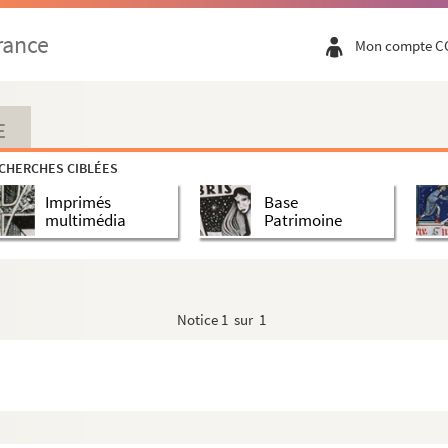
rance
Mon compte C
E
CHERCHES CIBLÉES
s
Imprimés
Base
multimédia
Patrimoine
Notice
1 sur 1
énéalogie et d'histoire d'une famille féodale franc-...
e Philippe