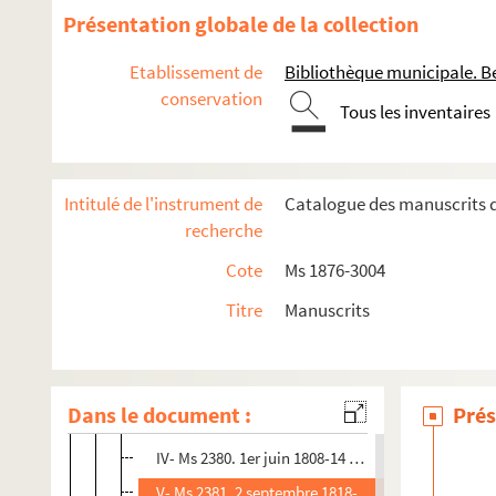
Présentation globale de la collection
Ms 2367. Notes relatives aux familles Alviset de Maisière
Ms 2368-2370. G.J. de Cusance Mead. Materials for the hi
Etablissement de
Bibliothèque municipale. B
conservation
Ms 2371. Notice sur Mgr Dubourg, archevêque de Besanço
Tous les inventaires
Ms 2372. Georges Filiol de Raimond. Etude sur les origines
Ms 2373. Journal de Jean-Baptiste Forestier, marchand ta
Intitulé de l'instrument de
Catalogue des manuscrits de
Ms 2374. Livre de comptes de Claude-François Odille, de 
recherche
Ms 2375-2376.. Louis Cellard. Correspondance, 1904-1908
Cote
Ms 1876-3004
Ms 2377-2389.. Correspondance commerciale et comptes d'
Titre
Manuscrits
I-V- Ms 2377-2381. Livres de copies de lettres, avec t
I- Ms 2377. 22 avril 1791-7 mai 1793
II- Ms 2378. 3o septembre 1799-11 brumaire an 11
Dans le document :
Prés
III- Ms 2379. 2 novembre 1802-6 juin 1808
IV- Ms 2380. 1er juin 1808-14 mars 1813
V- Ms 2381. 2 septembre 1818-3 juillet 1823