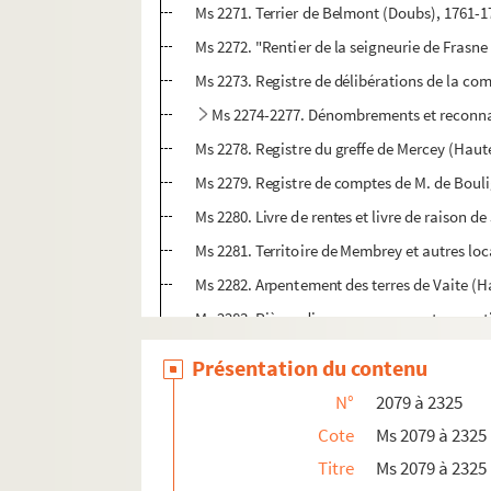
Ms 2271. Terrier de Belmont (Doubs), 1761-1
Ms 2272. "Rentier de la seigneurie de Frasne
Ms 2273. Registre de délibérations de la c
Ms 2274-2277. Dénombrements et reconnai
Ms 2278. Registre du greffe de Mercey (Hau
Ms 2279. Registre de comptes de M. de Boul
Ms 2280. Livre de rentes et livre de raison d
Ms 2281. Territoire de Membrey et autres lo
Ms 2282. Arpentement des terres de Vaite (
Ms 2283. Pièces diverses concernant en parti
Ms 2284. Arpentement par François Gautherot
Présentation du contenu
Ms 2285. Livres et reconnaissances contenant
N°
2079 à 2325
Ms 2286. Pièces diverses relatives à la Fra
Cote
Ms 2079 à 2325
Ms 2287. Diplômes de profession religieuse 
Titre
Ms 2079 à 2325
Ms 2288. Papiers réunis par le docteur Fran