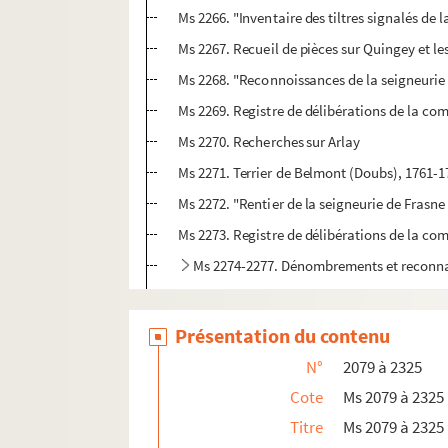
Ms 2266. "Inventaire des tiltres signalés de l
Ms 2267. Recueil de pièces sur Quingey et l
Ms 2268. "Reconnoissances de la seigneurie 
Ms 2269. Registre de délibérations de la co
Ms 2270. Recherches sur Arlay
Ms 2271. Terrier de Belmont (Doubs), 1761-1
Ms 2272. "Rentier de la seigneurie de Frasne
Ms 2273. Registre de délibérations de la c
Ms 2274-2277. Dénombrements et reconnai
Ms 2278. Registre du greffe de Mercey (Hau
Ms 2279. Registre de comptes de M. de Boul
Présentation du contenu
Ms 2280. Livre de rentes et livre de raison d
N°
2079 à 2325
Ms 2281. Territoire de Membrey et autres lo
Cote
Ms 2079 à 2325
Ms 2282. Arpentement des terres de Vaite (
Titre
Ms 2079 à 2325