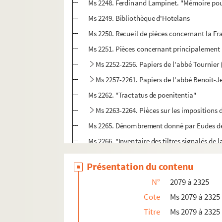
Ms 2248. Ferdinand Lampinet. "Mémoire pour
Ms 2249. Bibliothèque d'Hotelans
Ms 2250. Recueil de pièces concernant la Fr
Ms 2251. Pièces concernant principalement la
Ms 2252-2256. Papiers de l'abbé Tournier
Ms 2257-2261. Papiers de l'abbé Benoit-
Ms 2262. "Tractatus de poenitentia"
Ms 2263-2264. Pièces sur les impositions
Ms 2265. Dénombrement donné par Eudes de la
Ms 2266. "Inventaire des tiltres signalés de l
Ms 2267. Recueil de pièces sur Quingey et l
Présentation du contenu
Ms 2268. "Reconnoissances de la seigneurie 
N°
2079 à 2325
Ms 2269. Registre de délibérations de la co
Cote
Ms 2079 à 2325
Ms 2270. Recherches sur Arlay
Titre
Ms 2079 à 2325
Ms 2271. Terrier de Belmont (Doubs), 1761-1