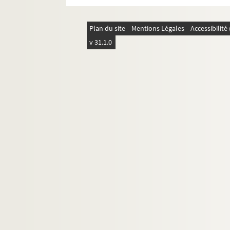
Ms 2198. Epreuves du numéro de "Franche-C
Ms 2199-2210. Ecrits de Louis Martin
Plan du site
Mentions Légales
Accessibilit
Ms 2211-2213. Camille Aymonier. Etudes 
v 31.1.0
Ms 2214-2215. Lettres adressées à Louis Ma
Ms 2216-2223. Etudes et documents divers
Ms 2224. Louis Martin. Bibliographie de ses é
Ms 2225. Pièces historiques
Ms 2226. "Lettre à Monseigneur 1'archevesq
Ms 2227. Lettres adressées à Jean-Baptiste 
Ms 2228. Description de la correspondance 
Ms 2229. Recueil de lettres et papiers divers
Ms 2230. Collection d'autographes d'artiste
Ms 2231. Lettres adressées à Camus, maître d
Ms 2232. Charles Weiss. Lettres à Jean de Br