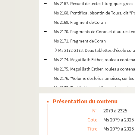
Ms 2167. Recueil de textes liturgiques grecs
Ms 2168. Pontifical bisontin de Tours, dit "
Ms 2169. Fragment de Coran
Ms 2170. Fragments de Coran et d'autres tex
Ms 2171. Fragment de Coran
Ms 2172-2173. Deux tablettes d'école cor
Ms 2174. Meguillath Esther, rouleau contenan
Ms 2175. Meguillath Esther, rouleau contenan
Ms 2176. "Volume des lois siamoises, sur les
Ms 2177. "Institutiones philosophicae ad us
Ms 2178. "Commentarius ad Institutiones im
Présentation du contenu
Ms 2179. "Suitte des décisions de Mr Grivel t
N°
2079 à 2325
Ms 2180. "Observations de Mr Bernard Espiar
Cote
Ms 2079 à 2325
Ms 2181. Jean Boyvin. Notes de jurisprudence
Titre
Ms 2079 à 2325
Ms 2182. Recueil des anciennes ordonnances