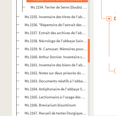
Ms 2154. Terrier de Serre (Doubs) : années 1762-1763
Ms 2155. Inventaire des titres de l'abbaye de Cluny, dressé
Ms 2156. "Répertoire de l'extrait des archyves de l'abbaye
Ms 2157. Extrait des archives de l'abbaye de Luxeuil
Ms 2158. Nécrologe de l'abbaye Saint-Paul de Besançon e
Ms 2159. N. Camusat. Mémoires pour servir à l'histoire d
Ms 2160. Arthur Dornier. Inventaire sommaire des fonds d
Ms 2161. Inventaire des biens de l'abbaye de Saint-Claud
Ms 2162. Notes sur deux prieurés du Jura
Ms 2163. Documents relatifs à l'abbaye d'Acey et particuli
Ms 2164. Antiphonaire de l'abbaye Saint-Paul de Besanç
Ms 2165. Lectionnaire à l'usage des Clarisses de Besanço
Ms 2166. Breviarium bisuntinum
Ms 2167. Recueil de textes liturgiques grecs