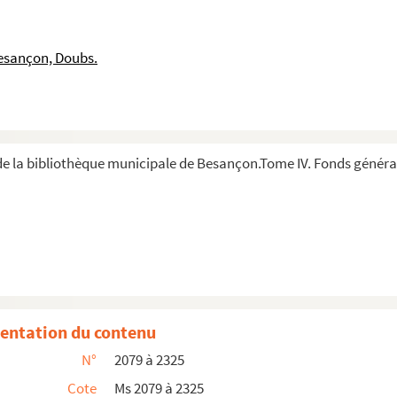
0 plantes recueillies pendant les premières années ...
le Parlement et l'Université du comté de Bourgogne, p...
esançon, Doubs.
ne et des pays adjacens recueillies [sic] par M. Droz".
é du XIIIe au XVIIIe s
 la bibliothèque municipale de Besançon.Tome IV. Fonds général 
ires.
 1772-1785.
Combeaufontaine.
3-1881.
cutif près les tribunaux civil et criminel du dépar...
 le tribunal révolutionnaire du Mont-Terrible, puis...
entation du contenu
de Feule, qui ont été arpentés en l'an mil sept c...
N°
2079 à 2325
Cote
Ms 2079 à 2325