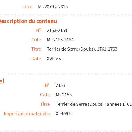
Titre
Ms 2079 à 2325
 au XVIIe s
Description du contenu
 de Luxeuil"
N°
2153-2154
Cote
Ms 2153-2154
t autres pièces
Titre
Terrier de Serre (Doubs), 1761-1763
e l'abbaye Saint-Paul
Date
XVIIIe s.
e l'abbaye Saint-Paul de Besançon et de quelques autr...
e.
N°
2153
èrement aux travaux de sa restauration à la fin du ...
Cote
Ms 2153
on
Titre
Terrier de Serre (Doubs) : années 176
n
Importance matérielle
XI-409 ff.