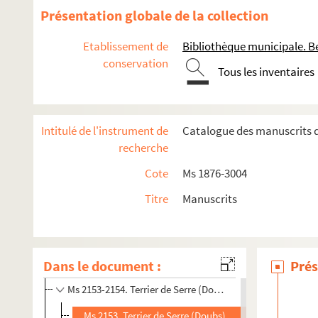
Ms 2138. Charles Nodier. "Description succinte [sic] de 10
Présentation globale de la collection
Ms 2139. Mélanges historiques concernant principalement 
Etablissement de
Bibliothèque municipale. B
Ms 2140. Parlement de Dole, 1422-1731
conservation
Ms 2141. Parlement de Franche-Comté
Tous les inventaires
Ms 2142-2144. "Anciennes coutumes du comté de Bourgog
Ms 2145. Mélanges historiques concernant la Franche-Comt
Intitulé de l'instrument de
Catalogue des manuscrits de
Ms 2146. Etats de Franche-Comté. Dissertations et inventa
recherche
Ms 2147. Mémoires sur les impositions en Franche-Comté,
Cote
Ms 1876-3004
Ms 2148. Terrier d'Augicourt (Haute-Saône), canton de 
Titre
Manuscrits
Ms 2149. Lettres de Philippe Perraud à Charles Baille, 187
Ms 2150. "Registre à l'usage du Commissaire du pouvoir exé
Ms 2151. Registre du citoyen Foyot, accusateur public près
Dans le document :
Prés
Ms 2152. "Extrait de l'arpentement des terres du territoire 
Ms 2153-2154. Terrier de Serre (Doubs), 1761-1763
Ms 2153. Terrier de Serre (Doubs) : années 1761-1762