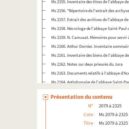
Ms 2155. Inventaire des titres de l'abbaye de
Ms 2156. "Répertoire de l'extrait des archyv
Ms 2157. Extrait des archives de l'abbaye de
Ms 2158. Nécrologe de l'abbaye Saint-Paul 
Ms 2159. N. Camusat. Mémoires pour servir à
Ms 2160. Arthur Dornier. Inventaire sommair
Ms 2161. Inventaire des biens de l'abbaye d
Ms 2162. Notes sur deux prieurés du Jura
Ms 2163. Documents relatifs à l'abbaye d'Ace
Ms 2164. Antiphonaire de l'abbaye Saint-P
Ms 2165. Lectionnaire à l'usage des Clariss
Présentation du contenu
Ms 2166. Breviarium bisuntinum
N°
2079 à 2325
Ms 2167. Recueil de textes liturgiques grecs
Cote
Ms 2079 à 2325
Ms 2168. Pontifical bisontin de Tours, dit "
Titre
Ms 2079 à 2325
Ms 2169. Fragment de Coran