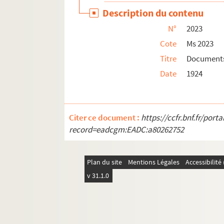
Description du contenu
Ms 2983 à 2996. Diplômes d'études supérieure
N°
2023
Ms 2997 à 3004. Ms 2997 à 3004
Cote
Ms 2023
Titre
Documents
Date
1924
Citer ce document :
https://ccfr.bnf.fr/por
record=eadcgm:EADC:a80262752
Plan du site
Mentions Légales
Accessibilit
v 31.1.0