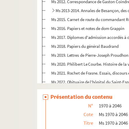
Ms 2012. Correspondance de Gaston Coindre,
Ms 2013-2014. Annales de Besançon, des o
Ms 2015. Carnet de route du commandant Ren
Ms 2016. Papiers et notes de dom Grappin
Ms 2017. Diplomes d'admission accordés à d
Ms 2018. Papiers du général Baudrand
Ms 2019. Lettres de Pierre-Joseph Proudhon
Ms 2020. Philibert Le Courbe. Histoire de la
Ms 2021. Rochet de Frasne. Essais, discours 
Ms 2022. Obituaire de l'hôpital du Saint-Es
Ms 2023. Documents sur Etienne Armenier.
Présentation du contenu
Ms 2024. Georges Blondeau. Guy Armenier, ch
N°
1970 à 2046
Ms 2025-2026. Notes et copies réunies par
Cote
Ms 1970 à 2046
Ms 2027. Notes et copies de Léonce Pingaud
Titre
Ms 1970 à 2046
Ms 2028. Léonce Pingaud. Notes extraites de