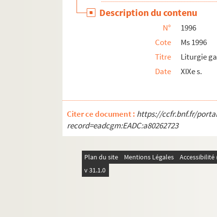
Ms 2029. Lettres autographes, 1804-1864
Description du contenu
Ms 2030. Papiers du docteur Blondon relatif
N°
1996
Ms 2031. Edouard Grenier. Poésies.
Cote
Ms 1996
Ms 2032. Papiers concernant les familles Bo
Titre
Liturgie ga
Date
XIXe s.
Ms 2033. Documents relatifs à la terre de 
Ms 2034. Documents relatifs à l'abbé J.F. S
Ms 2035-2037. Carnets de route du capora
Citer ce document :
https://ccfr.bnf.fr/por
Ms 2038. Aumônes distribuées à Nozeroy, 16
record=eadcgm:EADC:a80262723
Ms 2039. Dr Louis Richard. "La France et pl
Ms 2040. Inventaire Gauthiot d'Ancier
Plan du site
Mentions Légales
Accessibilit
Ms 2041. Lettres de la comtesse Georges Mn
v 31.1.0
Ms 2042. "Mémoire des journées d'ouvriers po
Ms 2043-2046. Documents pour servir à l'
Ms 2047 à 2078. Collection Edouard Droz