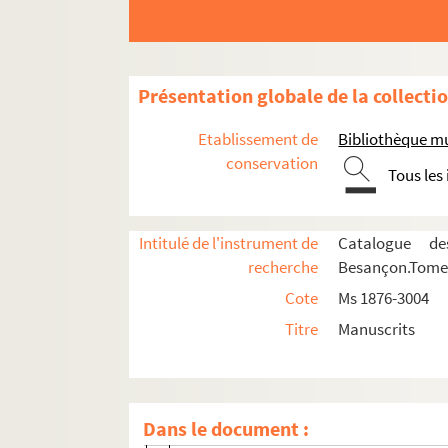
Présentation globale de la collecti
Etablissement de
Bibliothèque m
conservation
Tous les
Intitulé de l'instrument de
Catalogue de
recherche
Besançon.Tome I
Ms 1876 à 1887. Collection Charles Thuriet
Cote
Ms 1876-3004
Ms 1888 à 1943. Collection Alexandre Estignard
Titre
Manuscrits
Ms 1888-1914. Correspondance de Charles W
Ms 1888. Correspondance de Charles Weiss
Ms 1889. Correspondance de Charles Weiss
Dans le document :
Ms 1890. Correspondance de Charles Weis