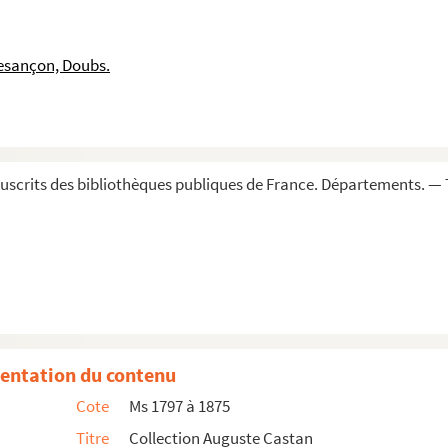
e
e
modernes. (XVI
-XIX
siècle). Notes d'Auguste Castan (18...
éculier. Notes d'Auguste Castan (1833-1892)
esançon, Doubs.
gulier. Liturgie bisontine. Notes d'Auguste Castan (18...
ux-dits. Notes d'Auguste Castan (1833-1892)
 commerce, institutions. Notes d'Auguste Castan (1833-1...
Auguste Castan (1833-1892)
scrits des bibliothèques publiques de France. Départements. — 
tan (1833-1892)
d'Auguste Castan (1833-1892)
ys de Montbéliard. Notes d'Auguste Castan (1833-1892)
n, durant l'administration d'Auguste Castan, délégué à la con...
ntaire des Musées de Besançon
entation du contenu
ollège de Bourgogne à Paris (1331-1804). Notes d'Auguste Cas...
Cote
Ms 1797 à 1875
démie de Besançon (1864)
Titre
Collection Auguste Castan
t la guerre de 1870-1871 ». Notes d'Auguste Castan (...