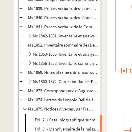
Ms 1839. Procès-verbaux des séances de la Société littéra
Ms 1840. Procès-verbaux des séances de la
Commission d'
Ms 1841. Procès-verbaux de la Commission chargée d'organi
Ms 1842-1851. Inventaire et analyse des registres des d
Ms 1852. Inventaire sommaire des Délibérations municipal
Ms 1853-1855. Inventaire et analyse des registres de c
Ms 1856-1858. Inventaire sommaire des archives des hos
Ms 1859. Notes et copies de documents pour l'histoire de
Ms 1860-1872. Correspondance d'Auguste Castan (1833
Ms 1873. Correspondance d'Auguste Castan (1833-1892) et
Ms 1874. Lettres de Léopold Delisle à Auguste Castan et 
Ms 1875. Notices diverses, par Francis Sainte-Ève
Fol. 2. « Essai biographique sur mon oncle Auguste Ca
Fol. 8. « L'anniversaire de la naissance de Molière. Fan