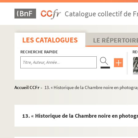
Ms 1799. Franche-Comté. Antiquités. Épigraphie. Note
Catalogue collectif de F
Ms 1800. Franche-Comté. Archéologie. Alaise et Mande
Ms 1801. Notes sur l'histoire de la Franche-Comté. Le
Ms 1802. Notes sur l'histoire de la Franche-Comté. Le
LES CATALOGUES
LE RÉPERTOIR
Ms 1803-1804. Biographie comtoise. Notes d'Auguste C
RECHERCHE RAPIDE
RE
Ms 1805-1806. Les Artistes comtois. Notes d'Auguste C
Ms 1807. Franche-Comté. Histoire de l'Art. Notes d'Au
Ms 1808. Franche-Comté. Enseignement, Imprimerie, Ca
Ms 1809. Franche-Comté. Numismatique, Sigillographie
Accueil CCFr
13. « Historique de la Chambre noire en photogra
>
Ms 1810-1811. Les Granvelle. Notes d'Auguste Castan (
Ms 1812. Les Chiflet. Notes d'Auguste Castan (1833-189
Ms 1813. Besançon à l'époque gallo-romaine. Notes d'
13. « Historique de la Chambre noire en photog
Ms 1814. Notes sur l'histoire de Besançon. Le Moyen-Ag
Ms 1815. Notes sur l'histoire de Besançon. Le Moyen-Age