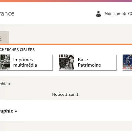
s d'Auguste Castan (1833-1892)
rance
Mon compte C
ure. Notes d'Auguste Castan (1833-1892)
 Moyen-Age. Notes d'Auguste Castan (1833-1892)
s Temps modernes. Notes d'Auguste Castan (1833-1892)
E
astan (1833-1892)
CHERCHES CIBLÉES
astan (1833-1892)
Imprimés
Base
guste Castan (1833-1892)
multimédia
Patrimoine
rtographie, Topographie. Notes d'Auguste Castan (1833-189...
, Linguistique, Mœurs et coutumes. Notes d'Auguste Castan...
phie »
1833-1892)
Notice
1 sur 1
2)
Auguste Castan (1833-1892)
raphie »
e
e
e. (IX
-XIII
siècle). Notes d'Auguste Castan (1833-189...
e
e
. (XIII
-XV
siècle). Notes d'Auguste Castan (1833-189...