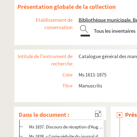
Ms 1816. Notes sur l'histoire de Besançon. Les Temps 
Présentation globale de la collection
Ms 1817. Histoire ecclésiastique de Besançon. Clergé s
Etablissement de
Bibliothèque municipale. B
Ms 1818. Histoire ecclésiastique de Besançon. Clergé ré
conservation
Tous les inventaires
Ms 1819. Topographie de Besançon. Rues et places. Lie
Ms 1820. Histoire de Besançon. Agriculture, industrie,
Ms 1821. Droit coutumier et féodal à Besançon. Notes d'
Intitulé de l'instrument de
Catalogue général des manu
Ms 1822. Les Musées de Besançon. Notes d'Auguste Cas
recherche
Ms 1823. Bibliothèque et Archives de Besançon. Notes 
Cote
Ms 1611-1875
Ms 1824. Notes diverses d'Auguste Castan (1833-1892)
Titre
Manuscrits
Ms 1825. Abrégé de l'histoire de Franche-Comté et du pa
Ms 1826-1832. Pièces concernant les Musées de Besanço
Ms 1833. Notes d'Auguste Castan (1833-1892) pour l'Inve
Dans le document :
Prés
Ms 1834-1836. Notes et documents relatifs à l'ancien C
Ms 1837. Discours de réception d'Auguste Castan à l'Aca
Ms 1838. « Copie réduite du journal d'un Bisontin, pendan