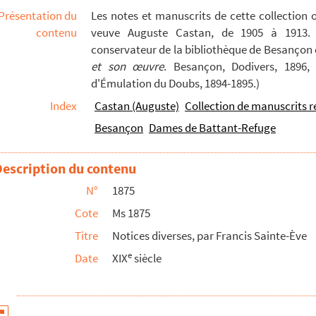
Présentation du
Les notes et manuscrits de cette collection 
ire de Besançon (19 décembre 1855-13 juillet 1857)
contenu
veuve Auguste Castan, de 1905 à 1913. S
organisation du Concours régional d'agriculture de Bes...
conservateur de la bibliothèque de Besançon d
ser les fêtes pour l'arrivée de la famille impériale...
et son œuvre
. Besançon, Dodivers, 1896, 
d'Émulation du Doubs, 1894-1895.)
élibérations municipales de la Ville de Besançon, de 1290 à...
Index
Castan (Auguste)
Collection de manuscrits r
es de la Ville de Besançon, conservées aux Archives m...
Besançon
Dames de Battant-Refuge
omptes de la Ville de Besançon. Notes d'Auguste Castan (1833...
pices civils réunis de la Ville de Besançon antérieurement à...
Description du contenu
s Hôpitaux de Besançon. Notes d'Auguste Castan (1833-...
N°
1875
-1892)
Cote
Ms 1875
 du sculpteur bisontin Jean Petit (1858-1892)
Titre
Notices diverses, par Francis Sainte-Ève
à Mme Castan (1855-1910)
e
Date
XIX
siècle
stan »
taisie »