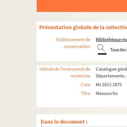
Ms 1814. Notes sur l'histoire de Besançon
Ms 1815. Notes sur l'histoire de Besançon
Ms 1816. Notes sur l'histoire de Besanço
Présentation globale de la collecti
Ms 1817. Histoire ecclésiastique de Besan
Ms 1818. Histoire ecclésiastique de Besanç
Etablissement de
Bibliothèque m
Ms 1819. Topographie de Besançon. Rues e
conservation
Tous les
Ms 1820. Histoire de Besançon. Agricultur
Ms 1821. Droit coutumier et féodal à Besan
Intitulé de l'instrument de
Catalogue génér
Ms 1822. Les Musées de Besançon. Notes 
recherche
Départements. —
Ms 1823. Bibliothèque et Archives de Bes
Cote
Ms 1611-1875
Ms 1824. Notes diverses d'Auguste Castan
Titre
Manuscrits
Ms 1825. Abrégé de l'histoire de Franche-C
Ms 1826-1832. Pièces concernant les Musé
Ms 1833. Notes d'Auguste Castan (1833-1892
Dans le document :
Ms 1834-1836. Notes et documents relatifs