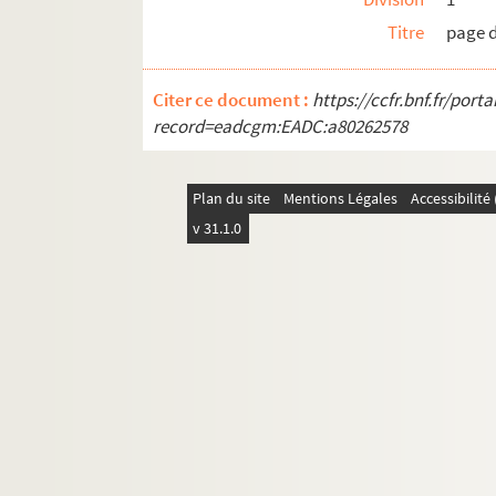
Titre
page d
Citer ce document :
https://ccfr.bnf.fr/por
record=eadcgm:EADC:a80262578
Plan du site
Mentions Légales
Accessibilit
v 31.1.0