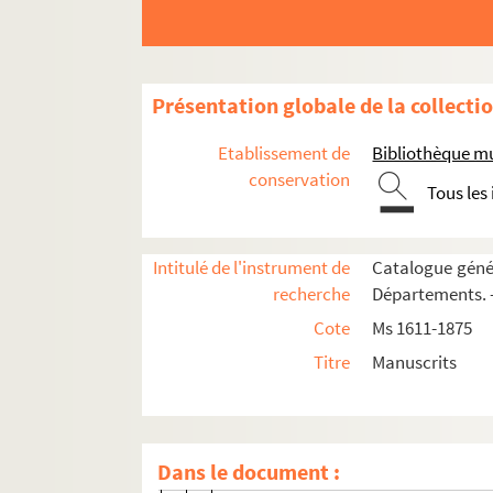
Ms 1860. Tome I. Lettres adressées à 
Ms 1861-1864. Tomes II-V. Lettres adr
Ms 1865. Tome VI. Lettres adressées 
Présentation globale de la collecti
Ms 1866. Tome VII. Lettres adressées 
Etablissement de
Bibliothèque m
Ms 1867. Tome VIII. Lettres adressées
conservation
Tous les
Ms 1868. Tome IX. Lettres adressées 
Ms 1869. Tome X. Lettres adressées à
Intitulé de l'instrument de
Catalogue génér
Ms 1870. Tome XI. Lettres adressées 
recherche
Départements. —
Ms 1871. Tome XII. Lettres adressées à 
Cote
Ms 1611-1875
A. de Rochas (74 1ettres, 1865-1890)
Titre
Manuscrits
Rohaut de Fleury (1 lettre, 1890)
F. Rocquain (3 lettres, 1866)
Louis de Ronchaud (7 lettres, 1866-1
Dans le document :
Max Rooses (4 lettres, 1883-1885)