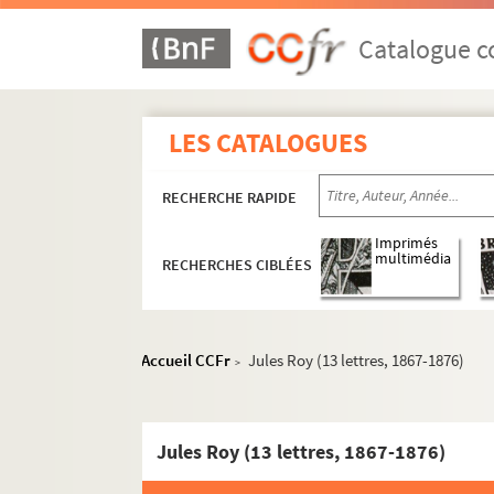
Ms 1825. Abrégé de l'histoire de Franche-C
Ms 1826-1832. Pièces concernant les Musé
Catalogue co
Ms 1833. Notes d'Auguste Castan (1833-1892
Ms 1834-1836. Notes et documents relatifs
LES CATALOGUES
Ms 1837. Discours de réception d'Auguste C
Ms 1838. « Copie réduite du journal d'un Bis
RECHERCHE RAPIDE
Ms 1839. Procès-verbaux des séances de la S
Ms 1840. Procès-verbaux des séances de la
C
Imprimés
multimédia
RECHERCHES CIBLÉES
Ms 1841. Procès-verbaux de la Commission cha
Ms 1842-1851. Inventaire et analyse des re
Ms 1852. Inventaire sommaire des Délibérati
Accueil CCFr
Jules Roy (13 lettres, 1867-1876)
>
Ms 1853-1855. Inventaire et analyse des r
Ms 1856-1858. Inventaire sommaire des arc
Jules Roy (13 lettres, 1867-1876)
Ms 1859. Notes et copies de documents pour 
Ms 1860-1872. Correspondance d'Auguste Ca