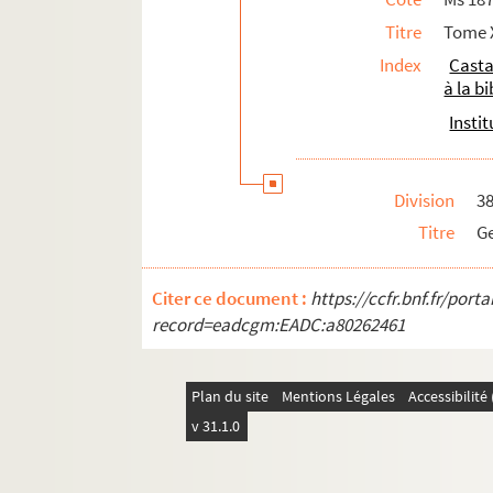
Titre
Tome X
Index
Casta
à la b
Insti
Division
3
Titre
Ge
Citer ce document :
https://ccfr.bnf.fr/por
record=eadcgm:EADC:a80262461
Plan du site
Mentions Légales
Accessibilit
v 31.1.0