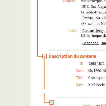
contenu
bibliothèque 
238. Rizzini (1 lettre, 1886)
1913. Sur Augu
la bibliothèqu
241. Zéphirin Robert (1 lettre, 1889)
Castan. Sa vi
247. Ulysse Robert (5 lettres, 1865-1
(Extrait des M
257. Intendant Robert (1 lettre, 1876
Index
Castan (Augu
260. Robit (4 lettres, 1881)
bibliothèque 
271. Dehaisnes (2 lettres, 1880-1881)
Besançon
Da
Ms 1871. Tome XII. Lettres adressées 
Description du contenu
Ms 1872. Tome XIII. Lettres adressées
N°
1860-1872
Ms 1873. Correspondance d'Auguste Castan (
Cote
Ms 1860-1
Ms 1874. Lettres de Léopold Delisle à Augus
Titre
Correspon
Ms 1875. Notices diverses, par Francis Sa
e
Date
XIX
siècle
Cote
Ms 18