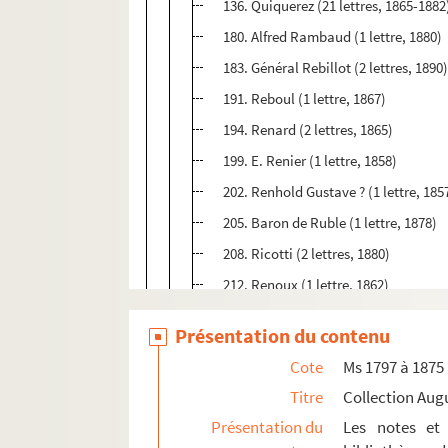
136. Quiquerez (21 lettres, 1865-1882
180. Alfred Rambaud (1 lettre, 1880)
183. Général Rebillot (2 lettres, 1890
191. Reboul (1 lettre, 1867)
194. Renard (2 lettres, 1865)
199. E. Renier (1 lettre, 1858)
202. Renhold Gustave ? (1 lettre, 185
205. Baron de Ruble (1 lettre, 1878)
208. Ricotti (2 lettres, 1880)
212. Renoux (1 lettre, 1862)
215. Revoil (1 lettre, 1886)
Présentation du contenu
218. Comte Riant (2 lettres, 1885-188
Cote
Ms 1797 à 1875
221. Abbé Richard (1 lettre, 1878)
Titre
Collection Aug
224. De Ring (4 lettres, 1858-1861)
Présentation du
Les notes et 
231. Duc de Rivoli (3 lettres, 1892)