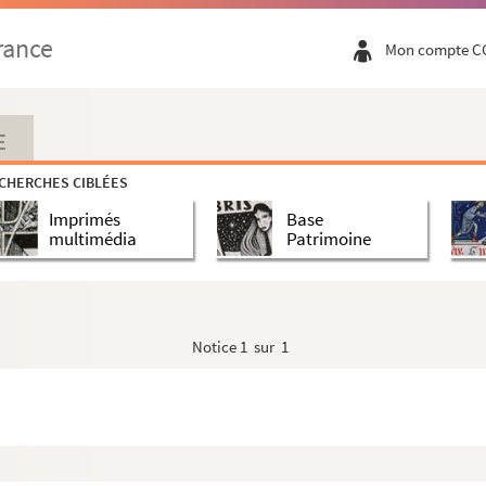
rance
Mon compte C
E
CHERCHES CIBLÉES
Imprimés
Base
multimédia
Patrimoine
Notice
1 sur 1