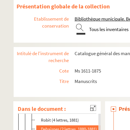
Renard (2 lettres, 1865)
Présentation globale de la collection
E. Renier (1 lettre, 1858)
Etablissement de
Bibliothèque municipale. B
Baron de Ruble (1 lettre, 1878)
conservation
Tous les inventaires
Ricotti (2 lettres, 1880)
Renoux (1 lettre, 1862)
Revoil (1 lettre, 1886)
Intitulé de l'instrument de
Catalogue général des manu
Comte Riant (2 lettres, 1885-1886)
recherche
Abbé Richard (1 lettre, 1878)
Cote
Ms 1611-1875
De Ring (4 lettres, 1858-1861)
Titre
Manuscrits
Duc de Rivoli (3 lettres, 1892)
Rizzini (1 lettre, 1886)
Intendant Robert (1 lettre, 1889)
Dans le document :
Prés
Ulysse Robert (5 lettres, 1865-1890)
Robit (4 lettres, 1881)
Dehaisnes (2 lettres, 1880-1881)