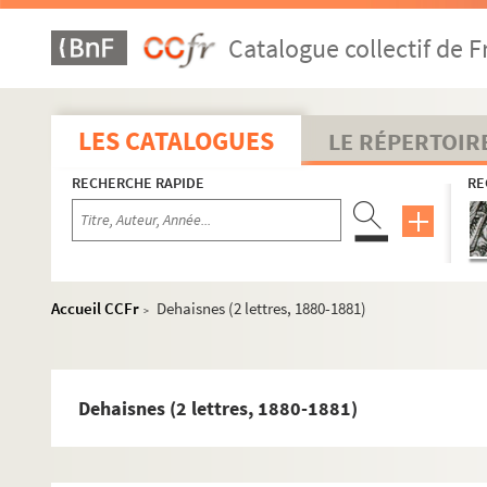
Pierrugues (1 lettre, 1887)
Catalogue collectif de F
Plichon (4 lettres, 1880)
E. Plon (1 lettre, s. d.)
P. Sommervogel (2 lettres, s. d.)
LES CATALOGUES
LE RÉPERTOIR
Célestin Port (3 lettres, 1854)
RECHERCHE RAPIDE
RE
Pougin (5 lettres, 1856-1857)
Poullet (4 lettres, 1877-1891)
L. Proudhon (3 lettres, 1881-1887)
Quantin (6 lettres, 1853-1868)
Accueil CCFr
Dehaisnes (2 lettres, 1880-1881)
>
L. Quicherat (1 lettre, 1864)
Quiquerez (21 lettres, 1865-1882)
Alfred Rambaud (1 lettre, 1880)
Dehaisnes (2 lettres, 1880-1881)
Général Rebillot (2 lettres, 1890)
Reboul (1 lettre, 1867)