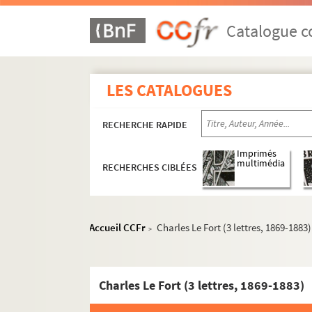
Ms 1824. Notes diverses d'Auguste Castan
Ms 1825. Abrégé de l'histoire de Franche-C
Catalogue co
Ms 1826-1832. Pièces concernant les Musé
Ms 1833. Notes d'Auguste Castan (1833-1892
LES CATALOGUES
Ms 1834-1836. Notes et documents relatifs
Ms 1837. Discours de réception d'Auguste C
RECHERCHE RAPIDE
Ms 1838. « Copie réduite du journal d'un Bis
Ms 1839. Procès-verbaux des séances de la S
Imprimés
multimédia
RECHERCHES CIBLÉES
Ms 1840. Procès-verbaux des séances de la
C
Ms 1841. Procès-verbaux de la Commission cha
Ms 1842-1851. Inventaire et analyse des re
Accueil CCFr
Charles Le Fort (3 lettres, 1869-1883)
>
Ms 1852. Inventaire sommaire des Délibérati
Ms 1853-1855. Inventaire et analyse des r
Charles Le Fort (3 lettres, 1869-1883)
Ms 1856-1858. Inventaire sommaire des arc
Ms 1859. Notes et copies de documents pour 