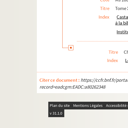
229. A. Marchand (2 lettres, 1887)
Titre
Tome X
233. Mgr Marpot (1 lettre, 1883)
Index
Casta
238. Mathieu G. (1 lettre, 1865)
à la b
241. Marquiset et Monnot-Arbilleur (1
Insti
261. Alfred Maury (1 lettre, 1860)
263. Marchegay (1 lettre, 1856)
Titre
Ch
266. Mella Edouard ? (1 lettre, 1883)
Index
L
269. Ménard René (1 lettre, s. d.)
272. Comte de Mérode (1 lettre, 1871
Citer ce document :
https://ccfr.bnf.fr/por
275. Paul Meyer (2 lettres, 1890-1897
record=eadcgm:EADC:a80262348
279. Dom Monaco 4 lettres, 1882-188
288. Monclar (1 lettre, 1882)
Plan du site
Mentions Légales
Accessibilit
291. Moquin Tandon (1 lettre, s. d.)
v 31.1.0
294. Morel (1 lettre, 1869
296. Morel-Macler (1 lettre, 1882)