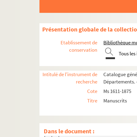
Ms 1860-1872. Correspondance d'Auguste Ca
Ms 1860. Tome I. Lettres adressées à 
Ms 1861-1864. Tomes II-V. Lettres adr
Présentation globale de la collecti
Ms 1865. Tome VI. Lettres adressées 
Etablissement de
Bibliothèque m
Ms 1866. Tome VII. Lettres adressées 
conservation
Tous les
Ms 1867. Tome VIII. Lettres adressées
Ms 1868. Tome IX. Lettres adressées 
Intitulé de l'instrument de
Catalogue génér
Ms 1869. Tome X. Lettres adressées à Au
recherche
Départements. —
Lélut (47 lettres, 1862-1878)
Cote
Ms 1611-1875
A. de Longpérier (1 lettre, 1875)
Titre
Manuscrits
Loriquet (1 lettre, 1882)
Siméon Luce (9 lettres, 1867-1885)
Duc de Luynes (1 lettre, 1861)
Dans le document :
E. Longin (2 lettres, 1883-1889)