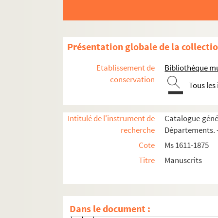
Ms 1860-1872. Correspondance d'Auguste Ca
Ms 1860. Tome I. Lettres adressées à 
Ms 1861-1864. Tomes II-V. Lettres adr
Présentation globale de la collecti
Ms 1865. Tome VI. Lettres adressées 
Etablissement de
Bibliothèque m
Ms 1866. Tome VII. Lettres adressées 
conservation
Tous les
Ms 1867. Tome VIII. Lettres adressées
Ms 1868. Tome IX. Lettres adressées à A
Intitulé de l'instrument de
Catalogue génér
Gachard (6 lettres, 1872-1873)
recherche
Départements. —
Gaffarel (2 lettres, 1872)
Cote
Ms 1611-1875
Galotti (7 lettres, 1866-1875)
Titre
Manuscrits
Garnier (1 lettre, 1860)
Geffroy (2 lettres, 1889)
Gérard (3 lettres, 1868-1873)
Dans le document :
Al. Germain (3 lettres, 1862-1886)