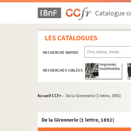
Ms 1824. Notes diverses d'Auguste Castan
Ms 1825. Abrégé de l'histoire de Franche-C
Catalogue co
Ms 1826-1832. Pièces concernant les Musé
Ms 1833. Notes d'Auguste Castan (1833-1892
LES CATALOGUES
Ms 1834-1836. Notes et documents relatifs
Ms 1837. Discours de réception d'Auguste C
RECHERCHE RAPIDE
Ms 1838. « Copie réduite du journal d'un Bis
Ms 1839. Procès-verbaux des séances de la S
Imprimés
multimédia
RECHERCHES CIBLÉES
Ms 1840. Procès-verbaux des séances de la
C
Ms 1841. Procès-verbaux de la Commission cha
Ms 1842-1851. Inventaire et analyse des re
Accueil CCFr
De la Girennerie (1 lettre, 1892)
>
Ms 1852. Inventaire sommaire des Délibérati
Ms 1853-1855. Inventaire et analyse des r
De la Girennerie (1 lettre, 1892)
Ms 1856-1858. Inventaire sommaire des arc
Ms 1859. Notes et copies de documents pour 