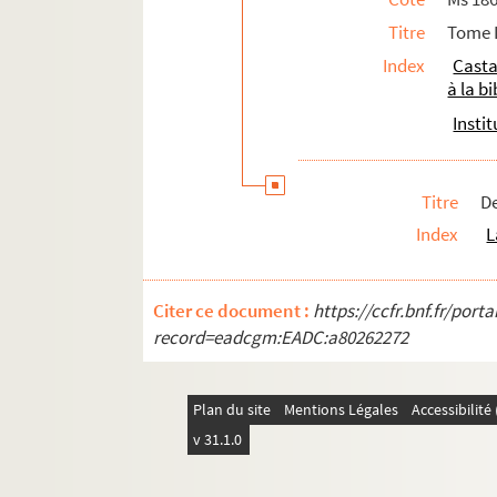
112. Grellet Jean (1 lettre, 1892)
Titre
Tome I
115. Grenier Édouard (1 lettre, 1892)
Index
Casta
118. Grognot (3 lettres, 1889). Note 
à la b
129. Gruyer (1 lettre, 1891)
Insti
132. abbé Guelle (1 lettre, s. d.)
135. Guessard Francis (2 lettres, 186
Titre
De
140. Hedde (1 lettre, 1873)
Index
L
143. Henrard (3 lettres, 1885-1886)
150. Hild (1 lettre, 1883)
Citer ce document :
https://ccfr.bnf.fr/por
153. Hiélard (1 lettre, 1869)
record=eadcgm:EADC:a80262272
156. Houbigant (3 lettres, 1861-1862
162. Hucher (6 lettres, 1871-1875)
Plan du site
Mentions Légales
Accessibilit
179. Hugon (3 lettres, 1866)
v 31.1.0
185. Huillard-Bréholles (1 lettre, 186
187. Hymans (2 lettres, 1887-1890)