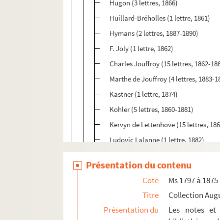
Hugon (3 lettres, 1866)
Huillard-Bréholles (1 lettre, 1861)
Hymans (2 lettres, 1887-1890)
F. Joly (1 lettre, 1862)
Charles Jouffroy (15 lettres, 1862-18
Marthe de Jouffroy (4 lettres, 1883-1
Kastner (1 lettre, 1874)
Kohler (5 lettres, 1860-1881)
Kervyn de Lettenhove (15 lettres, 18
Ludovic Lalanne (1 lettre, 1882)
Lorédan Larchey (2 lettres, s. d.)
Présentation du contenu
Ferdinand et Robert de Lasteyrie (19 
Cote
Ms 1797 à 1875
Victor Le Clerc (1 lettre, 1857)
Titre
Collection Aug
De Laubespin (6 lettres, 1878-1888)
Présentation du
Les notes et 
1. Lettres adressées à A. Castan par 