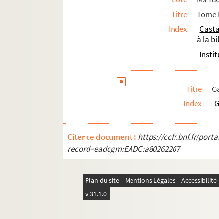
69. De la Girennerie (1 lettre, 1892)
Titre
Tome I
72. Giry Arthur (2 lettres, 1882-1884)
Index
Casta
77. Goguel (14 lettres, 1862-1865)
à la b
105. Grandmougin Ch. (1 lettre, 1881
Insti
107. Dom Gréa (2 lettres, s. d.)
112. Grellet Jean (1 lettre, 1892)
Titre
Ga
115. Grenier Édouard (1 lettre, 1892)
Index
G
118. Grognot (3 lettres, 1889). Note 
129. Gruyer (1 lettre, 1891)
Citer ce document :
https://ccfr.bnf.fr/por
132. abbé Guelle (1 lettre, s. d.)
record=eadcgm:EADC:a80262267
135. Guessard Francis (2 lettres, 186
140. Hedde (1 lettre, 1873)
Plan du site
Mentions Légales
Accessibilit
143. Henrard (3 lettres, 1885-1886)
v 31.1.0
150. Hild (1 lettre, 1883)
153. Hiélard (1 lettre, 1869)