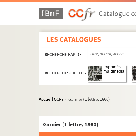
Ms 1819. Topographie de Besançon. Rues e
Ms 1820. Histoire de Besançon. Agricultur
Catalogue co
Ms 1821. Droit coutumier et féodal à Besan
Ms 1822. Les Musées de Besançon. Notes 
LES CATALOGUES
Ms 1823. Bibliothèque et Archives de Bes
Ms 1824. Notes diverses d'Auguste Castan
RECHERCHE RAPIDE
Ms 1825. Abrégé de l'histoire de Franche-C
Ms 1826-1832. Pièces concernant les Musé
Imprimés
multimédia
RECHERCHES CIBLÉES
Ms 1833. Notes d'Auguste Castan (1833-1892
Ms 1834-1836. Notes et documents relatifs
Ms 1837. Discours de réception d'Auguste C
Accueil CCFr
Garnier (1 lettre, 1860)
>
Ms 1838. « Copie réduite du journal d'un Bis
Ms 1839. Procès-verbaux des séances de la S
Garnier (1 lettre, 1860)
Ms 1840. Procès-verbaux des séances de la
C
Ms 1841. Procès-verbaux de la Commission cha