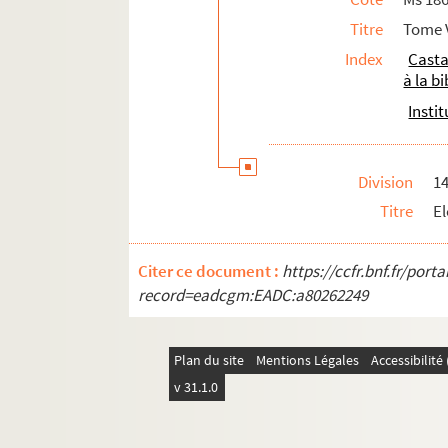
Titre
Tome V
Index
Casta
à la b
Insti
Division
1
Titre
El
Citer ce document :
https://ccfr.bnf.fr/por
record=eadcgm:EADC:a80262249
Plan du site
Mentions Légales
Accessibilit
v 31.1.0